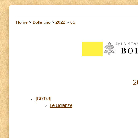
Home
>
Bollettino
>
2022
>
05
2
[B0378]
Le Udienze