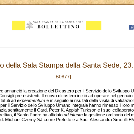
3
 della Sala Stampa della Santa Sede, 23
[B0877]
annunciò la creazione del Dicastero per il Servizio dello Sviluppo U
i Consigli pre-esistenti. Il nuovo dicastero iniziò ad operare nel gennai
statuti
ad experimentum
e in seguito ai risultati della visita di valutazi
o per il Servizio dello Sviluppo Umano integrale hanno rimesso il loro 
a sentitamente il Card. Peter K. Appiah Turkson e i suoi collaboratori 
ettivo, il Santo Padre ha affidato
ad interim
la gestione ordinaria del
ard. Michael Czerny SJ come Prefetto e a Suor Alessandra Smerilli 