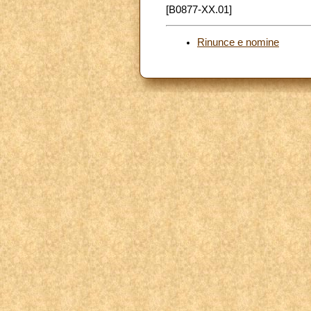
[B0877-XX.01]
Rinunce e nomine