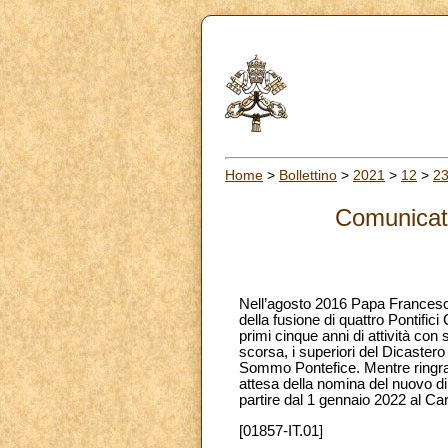
Home
>
Bollettino
>
2021
>
12
>
2
Comunicato
Nell’agosto 2016 Papa Francesco 
della fusione di quattro Pontific
primi cinque anni di attività con 
scorsa, i superiori del Dicaster
Sommo Pontefice. Mentre ringrazi
attesa della nomina del nuovo dir
partire dal 1 gennaio 2022 al C
[01857-IT.01]