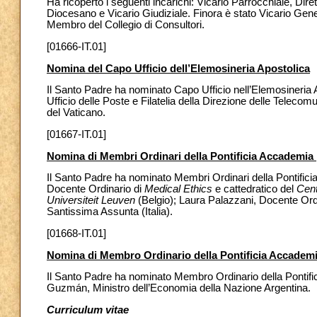
Ha ricoperto i seguenti incarichi: Vicario Parrocchiale, Di
Diocesano e Vicario Giudiziale. Finora è stato Vicario Gene
Membro del Collegio di Consultori.
[01666-IT.01]
Nomina del Capo Ufficio dell’Elemosineria Apostolica
Il Santo Padre ha nominato Capo Ufficio nell’Elemosineria A
Ufficio delle Poste e Filatelia della Direzione delle Telecom
del Vaticano.
[01667-IT.01]
Nomina di Membri Ordinari della Pontificia Accademia p
Il Santo Padre ha nominato Membri Ordinari della Pontificia
Docente Ordinario di
Medical Ethics
e cattedratico del
Cent
Universiteit Leuven
(Belgio); Laura Palazzani, Docente Ordin
Santissima Assunta (Italia).
[01668-IT.01]
Nomina di Membro Ordinario della Pontificia Accademia
Il Santo Padre ha nominato Membro Ordinario della Pontific
Guzmán, Ministro dell’Economia della Nazione Argentina.
Curriculum vitae