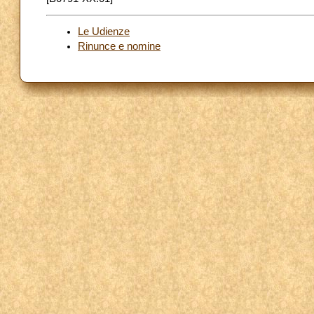
Le Udienze
Rinunce e nomine