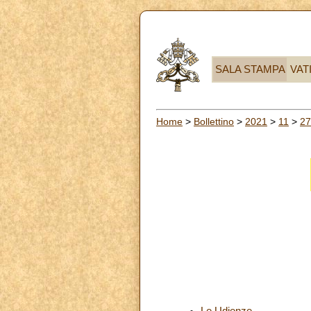
SALA STAMPA
VAT
Home
>
Bollettino
>
2021
>
11
>
27
Le Udienze