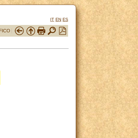
IT
EN
ES
FICO