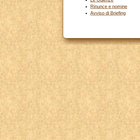
Rinunce e nomine
Avviso di Briefing