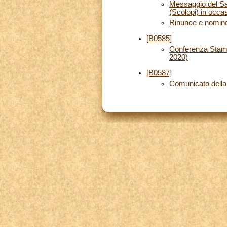
Messaggio del San
(Scolopi) in occa
Rinunce e nomin
[B0585]
Conferenza Stamp
2020)
[B0587]
Comunicato dell