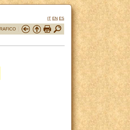
IT
EN
ES
RAFICO