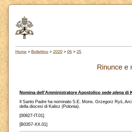
Home
>
Bollettino
>
2020
>
06
>
25
Rinunce e 
Nomina dell’Amministratore Apostolico
sede plena
di 
Il Santo Padre ha nominato S.E. Mons. Grzegorz Ryś, Arci
della diocesi di Kalisz (Polonia).
[00827-IT.01]
[B0357-XX.01]