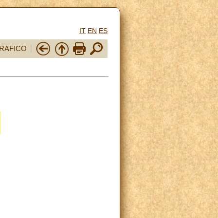
IT
EN
ES
RAFICO