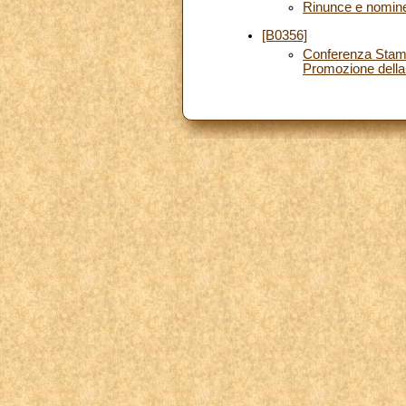
Rinunce e nomin
[B0356]
Conferenza Stampa
Promozione dell