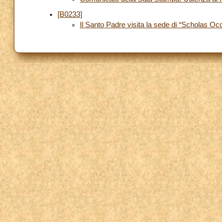
[B0233]
Il Santo Padre visita la sede di “Scholas O