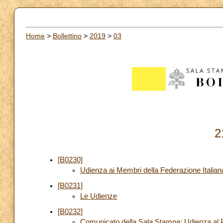
Home
>
Bollettino
>
2019
>
03
2
[B0230]
Udienza ai Membri della Federazione Italiana
[B0231]
Le Udienze
[B0232]
Comunicato della Sala Stampa: Udienza al P