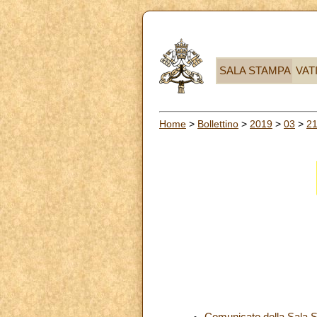
SALA STAMPA
VAT
Home
>
Bollettino
>
2019
>
03
>
2
Comunicato della Sala S