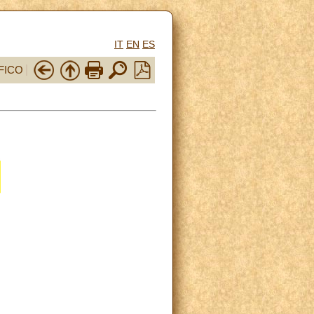
IT
EN
ES
FICO