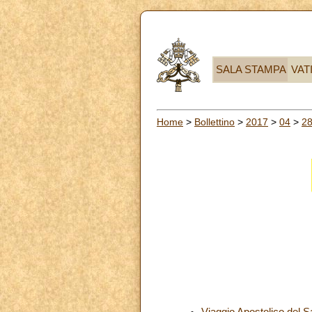
SALA STAMPA
VAT
Home
>
Bollettino
>
2017
>
04
>
2
Viaggio Apostolico del 