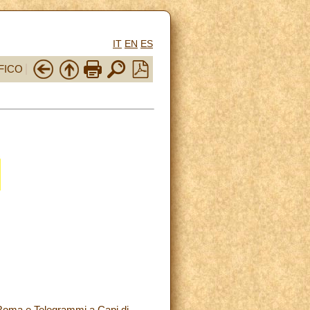
IT
EN
ES
FICO
 Roma e Telegrammi a Capi di