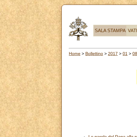
SALA STAMPA
VAT
Home
>
Bollettino
>
2017
>
01
>
0
Le parole del Papa alla r