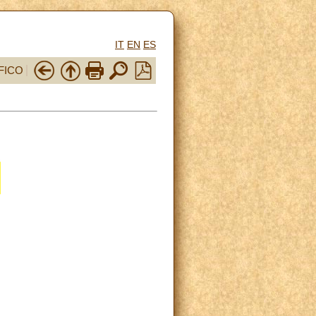
IT
EN
ES
FICO