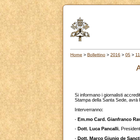
Home
>
Bollettino
>
2016
>
05
>
11
A
Si informano i giornalisti accredi
Stampa della Santa Sede, avrà l
Interverranno:
-
Em.mo Card. Gianfranco Ra
-
Dott. Luca Pancalli
, Presiden
-
Dott. Marco Giunio de Sanct