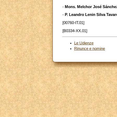
-
Mons. Melchor José Sánche
-
P. Leandro Lenin Silva Tavar
[00760-IT.01]
[B0334-XX.01]
Le Udienze
Rinunce e nomine