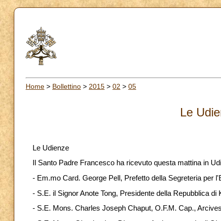
Home
>
Bollettino
>
2015
>
02
>
05
Le Udie
Le Udienze
Il Santo Padre Francesco ha ricevuto questa mattina in Ud
- Em.mo Card. George Pell, Prefetto della Segreteria per l
- S.E. il Signor Anote Tong, Presidente della Repubblica di K
- S.E. Mons. Charles Joseph Chaput, O.F.M. Cap., Arcivesco