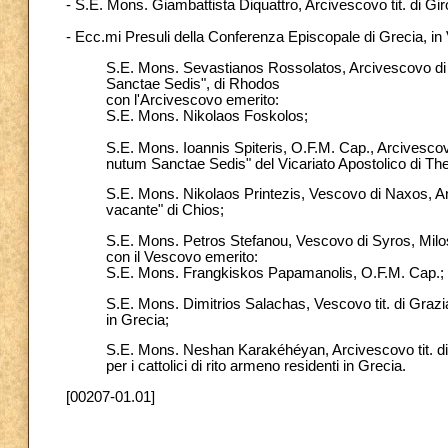
- S.E. Mons. Giambattista Diquattro, Arcivescovo tit. di Gi
- Ecc.mi Presuli della Conferenza Episcopale di Grecia, in
S.E. Mons. Sevastianos Rossolatos, Arcivescovo di 
Sanctae Sedis", di Rhodos
con l'Arcivescovo emerito:
S.E. Mons. Nikolaos Foskolos;
S.E. Mons. Ioannis Spiteris, O.F.M. Cap., Arcivescov
nutum Sanctae Sedis" del Vicariato Apostolico di The
S.E. Mons. Nikolaos Printezis, Vescovo di Naxos, A
vacante" di Chios;
S.E. Mons. Petros Stefanou, Vescovo di Syros, Milos,
con il Vescovo emerito:
S.E. Mons. Frangkiskos Papamanolis, O.F.M. Cap.;
S.E. Mons. Dimitrios Salachas, Vescovo tit. di Graziano
in Grecia;
S.E. Mons. Neshan Karakéhéyan, Arcivescovo tit. di 
per i cattolici di rito armeno residenti in Grecia.
[00207-01.01]