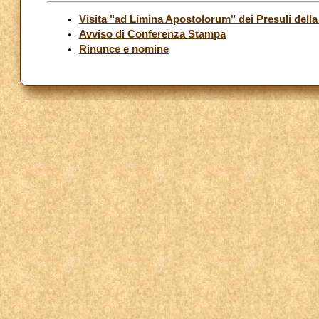
Visita "ad Limina Apostolorum" dei Presuli dell
Avviso di Conferenza Stampa
Rinunce e nomine