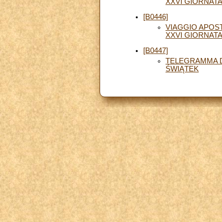
XXVI GIORNATA
[B0446]
VIAGGIO APOST
XXVI GIORNATA
[B0447]
TELEGRAMMA D
ŚWIĄTEK