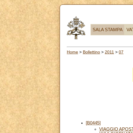
SALA STAMPA
VA
Home
>
Bollettino
>
2011
>
07
[B0445]
VIAGGIO APOST