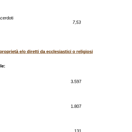
cerdoti
7,53
proprietà e/o diretti da ecclesiastici o religiosi
le:
3.597
1.807
131