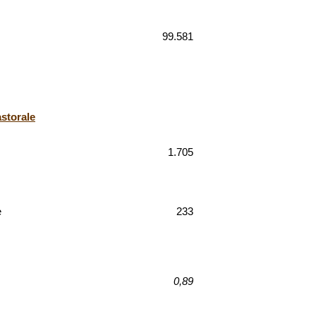
99.581
astorale
1.705
e
233
0,89