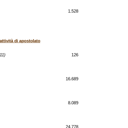
1.528
ttività di apostolato
11)
126
16.689
8.089
24.778