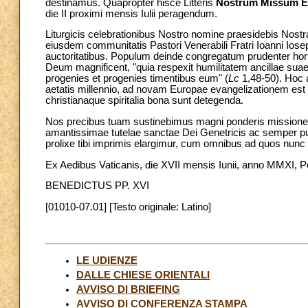
destinamus. Quapropter hisce Litteris
Nostrum Missum E
die II proximi mensis Iulii peragendum.
Liturgicis celebrationibus Nostro nomine praesidebis Nostr
eiusdem communitatis Pastori Venerabili Fratri Ioanni Iose
auctoritatibus. Populum deinde congregatum prudenter hor
Deum magnificent, "quia respexit humilitatem ancillae suae,
progenies et progenies timentibus eum" (
Lc
1,48-50). Hoc a
aetatis millennio, ad novam Europae evangelizationem est
christianaque spiritalia bona sunt detegenda.
Nos precibus tuam sustinebimus magni ponderis missionem
amantissimae tutelae sanctae Dei Genetricis ac semper p
prolixe tibi imprimis elargimur, cum omnibus ad quos nun
Ex Aedibus Vaticanis, die XVII mensis Iunii, anno MMXI, Po
BENEDICTUS PP. XVI
[01010-07.01] [Testo originale: Latino]
LE UDIENZE
DALLE CHIESE ORIENTALI
AVVISO DI BRIEFING
AVVISO DI CONFERENZA STAMPA