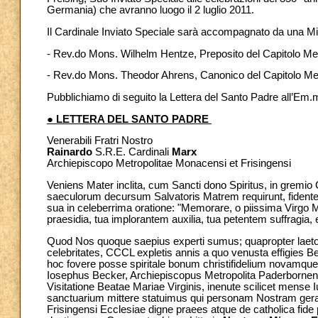
Germania) che avranno luogo il 2 luglio 2011.
Il Cardinale Inviato Speciale sarà accompagnato da una Mi
- Rev.do Mons. Wilhelm Hentze, Preposito del Capitolo Met
- Rev.do Mons. Theodor Ahrens, Canonico del Capitolo Met
Pubblichiamo di seguito la Lettera del Santo Padre all’Em
● LETTERA DEL SANTO PADRE
Venerabili Fratri Nostro
Rainardo
S.R.E. Cardinali
Marx
Archiepiscopo Metropolitae Monacensi et Frisingensi
Veniens Mater inclita, cum Sancti dono Spiritus, in gremio
saeculorum decursum Salvatoris Matrem requirunt, fidenter
sua in celeberrima oratione: "Memorare, o piissima Virgo
praesidia, tua implorantem auxilia, tua petentem suffragia,
Quod Nos quoque saepius experti sumus; quapropter laeto 
celebritates, CCCL expletis annis a quo venusta effigies 
hoc fovere posse spiritale bonum christifidelium novamque
Iosephus Becker, Archiepiscopus Metropolita Paderbornensis,
Visitatione Beatae Mariae Virginis, inenute scilicet mens
sanctuarium mittere statuimus qui personam Nostram gerat.
Frisingensi Ecclesiae digne praees atque de catholica fid