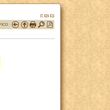
IT
EN
ES
FICO