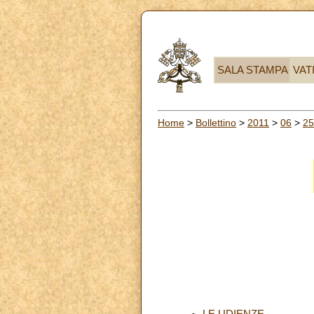
SALA STAMPA
VAT
Home
>
Bollettino
>
2011
>
06
>
25
LE UDIENZE