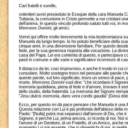
Cari fratelli e sorelle,
volentieri avrei presieduto le Esequie della cara Manuela
Tuttavia, la comunione in Cristo permette a noi cristiani una 
dell’anima. In questo vincolo profondo saluto tutti voi, in mod
Memores Domini
, gli amici.
Vorrei qui offrire molto brevemente la mia testimonianza su 
Manuela da lungo tempo. Io ho potuto beneficiare della sua p
cinque anni, in una dimensione familiare. Per questo desidero
fede, per la sua generosa risposta alla vocazione. La divin
casa del Papa. Lei era contenta di questo, e partecipava con
pasti in comune e alle varie e significative ricorrenze di cas
Il distacco da lei, così improvviso, e anche il modo in cui c
consolare. Molto sostegno trovo nel pensare alle parole c
queste parole, sul loro significato, trovo un senso di pace
morte.
Memores Domini
vuol dire: "che ricordano il Signo
memoria quotidiana, piena di fede e d’amore, trovano il sens
dello studio, della fraternità. La memoria del Signore riemp
"
Jesu dulcis memoria, dans vera cordis gaudia
" [Gesù dol
Ecco, per questo mi dà pace pensare che Manuela è una
Questa relazione con Lui è più profonda dell’abisso della
Paolo: "[Nulla] potrà mai separarci dall’amore di Dio, che è
Signore, è perché Lui, prima ancora, si ricorda di noi. Noi
l’amore di un Genitore, di un Fratello, di un Amico, anche
momento Lui sia assente, che si dimentichi di noi, in real