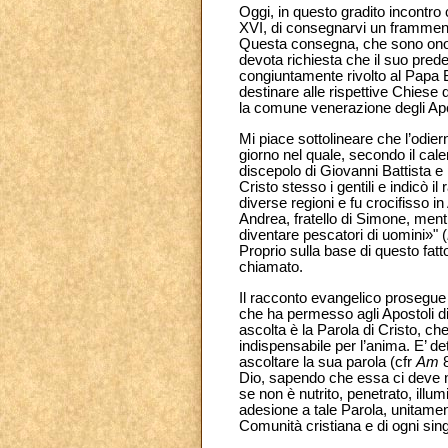
Oggi, in questo gradito incontro 
XVI, di consegnarvi un frammento 
Questa consegna, che sono onorat
devota richiesta che il suo pred
congiuntamente rivolto al Papa Be
destinare alle rispettive Chiese 
la comune venerazione degli Apo
Mi piace sottolineare che l’odier
giorno nel quale, secondo il cale
discepolo di Giovanni Battista e 
Cristo stesso i gentili e indicò 
diverse regioni e fu crocifisso 
Andrea, fratello di Simone, mentr
diventare pescatori di uomini»" (
Proprio sulla base di questo fatto
chiamato.
Il racconto evangelico prosegue p
che ha permesso agli Apostoli di 
ascolta è la Parola di Cristo, ch
indispensabile per l’anima. E’ d
ascoltare la sua parola (cfr
Am
8
Dio, sapendo che essa ci deve nu
se non è nutrito, penetrato, illu
adesione a tale Parola, unitament
Comunità cristiana e di ogni si