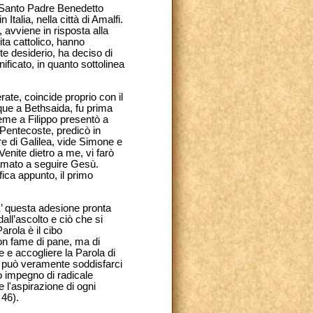
al Santo Padre Benedetto
talia, nella città di Amalfi.
avviene in risposta alla
ta cattolico, hanno
te desiderio, ha deciso di
ificato, in quanto sottolinea
rate, coincide proprio con il
cque a Bethsaida, fu prima
ieme a Filippo presentò a
a Pentecoste, predicò in
re di Galilea, vide Simone e
Venite dietro a me, vi farò
iamato a seguire Gesù.
fica appunto, il primo
’ questa adesione pronta
all’ascolto e ciò che si
arola è il cibo
on fame di pane, ma di
 e accogliere la Parola di
te può veramente soddisfarci
do impegno di radicale
 l'aspirazione di ogni
 46).