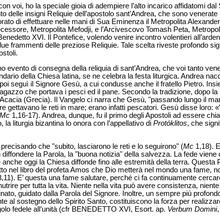
con voi, ho la speciale gioia di adempiere l’alto incarico affidatomi d
delle insigni Reliquie dell’apostolo sant’Andrea, che sono venerate in I
o di effettuare nelle mani di Sua Eminenza il Metropolita Alexander, 
ecessore, Metropolita Mefodji, e l’Arcivescovo Tomash Peta, Metropoli
nedetto XVI. Il Pontefice, volendo venire incontro volentieri all’arden
due frammenti delle preziose Reliquie. Tale scelta riveste profondo sign
stoli.
no evento di consegna della reliquia di sant’Andrea, che voi tanto vene
ndario della Chiesa latina, se ne celebra la festa liturgica. Andrea na
poi seguì il Signore Gesù, a cui condusse anche il fratello Pietro. Ins
il ragazzo che portava i pesci ed il pane. Secondo la tradizione, dopo l
in Acacia (Grecia). Il Vangelo ci narra che Gesù, "passando lungo il ma
e gettavano le reti in mare; erano infatti pescatori. Gesù disse loro: «
Mc
1,16-17). Andrea, dunque, fu il primo degli Apostoli ad essere ch
, la liturgia bizantina lo onora con l’appellativo di
Protóklitos
, che signi
recisando che "subito, lasciarono le reti e lo seguirono" (
Mc
1,18). E
diffondere la Parola, la "buona notizia" della salvezza. La fede viene d
e anche oggi la Chiesa diffonde fino alle estremità della terra. Questa P
etto nel libro del profeta Amos che Dio metterà nel mondo una fame, n
,11). E’ questa una fame salutare, perché ci fa continuamente cercare
trire per tutta la vita. Niente nella vita può avere consistenza, nien
minato, guidato dalla Parola del Signore. Inoltre, un sempre più profon
e al sostegno dello Spirito Santo, costituiscono la forza per realizzare
ngolo fedele all’unità (cfr BENEDETTO XVI, Esort. ap.
Verbum Domini
,