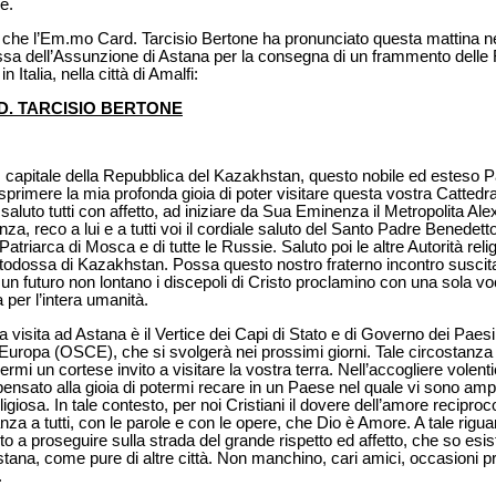
e.
a che l’Em.mo Card. Tarcisio Bertone ha pronunciato questa mattina n
ossa dell’Assunzione di Astana per la consegna di un frammento delle R
Italia, nella città di Amalfi:
D. TARCISIO BERTONE
, capitale della Repubblica del Kazakhstan, questo nobile ed esteso P
esprimere la mia profonda gioia di poter visitare questa vostra Cattedr
saluto tutti con affetto, ad iniziare da Sua Eminenza il Metropolita Al
nza, reco a lui e a tutti voi il cordiale saluto del Santo Padre Benedet
Patriarca di Mosca e di tutte le Russie. Saluto poi le altre Autorità religio
Ortodossa di Kazakhstan. Possa questo nostro fraterno incontro suscit
 un futuro non lontano i discepoli di Cristo proclamino con una sola vo
per l’intera umanità.
 visita ad Astana è il Vertice dei Capi di Stato e di Governo dei Paes
uropa (OSCE), che si svolgerà nei prossimi giorni. Tale circostanza h
ermi un cortese invito a visitare la vostra terra. Nell’accogliere volent
ensato alla gioia di potermi recare in un Paese nel quale vi sono ampi
giosa. In tale contesto, per noi Cristiani il dovere dell’amore recipro
anza a tutti, con le parole e con le opere, che Dio è Amore. A tale rigu
a proseguire sulla strada del grande rispetto ed affetto, che so esis
Astana, come pure di altre città. Non manchino, cari amici, occasioni 
.