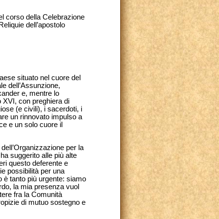
el corso della Celebrazione
eliquie dell’apostolo
aese situato nel cuore del
ale dell’Assunzione,
exander e, mentre lo
to XVI, con preghiera di
se (e civili), i sacerdoti, i
are un rinnovato impulso a
ce e un solo cuore il
i dell’Organizzazione per la
a suggerito alle più alte
ieri questo deferente e
e possibilità per una
co è tanto più urgente: siamo
ardo, la mia presenza vuol
tere fra la Comunità
propizie di mutuo sostegno e