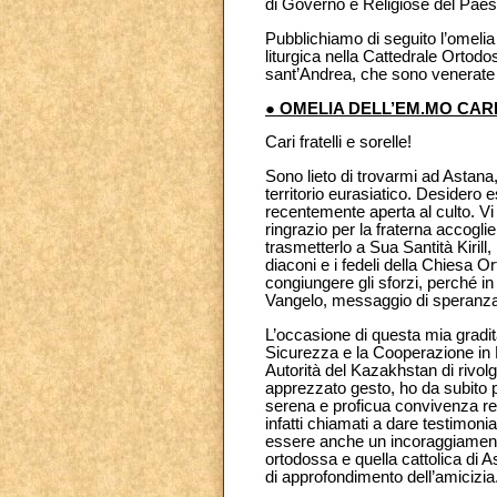
di Governo e Religiose del Paes
Pubblichiamo di seguito l’omeli
liturgica nella Cattedrale Ortod
sant’Andrea, che sono venerate in 
● OMELIA DELL’EM.MO CAR
Cari fratelli e sorelle!
Sono lieto di trovarmi ad Astana
territorio eurasiatico. Desidero 
recentemente aperta al culto. Vi 
ringrazio per la fraterna accoglie
trasmetterlo a Sua Santità Kirill, 
diaconi e i fedeli della Chiesa 
congiungere gli sforzi, perché in
Vangelo, messaggio di speranza 
L’occasione di questa mia gradita
Sicurezza e la Cooperazione in E
Autorità del Kazakhstan di rivolg
apprezzato gesto, ho da subito p
serena e proficua convivenza reli
infatti chiamati a dare testimoni
essere anche un incoraggiamento 
ortodossa e quella cattolica di 
di approfondimento dell’amicizia