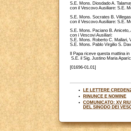
S.E. Mons. Diosdado A. Talama
con il Vescovo Ausiliare: S.E. M
S.E. Mons. Socrates B. Villega
con il Vescovo Ausiliare: S.E. 
S.E. Mons. Paciano B. Aniceto,
con i Vescovi Ausiliari:
S.E. Mons. Roberto C. Mallari, V
S.E. Mons. Pablo Virgilio S. Davi
Il Papa riceve questa mattina in
S.E. il Sig. Justino Maria Aparí
[01696-01.01]
LE LETTERE CREDENZ
RINUNCE E NOMINE
COMUNICATO: XV RIU
DEL SINODO DEI VESC