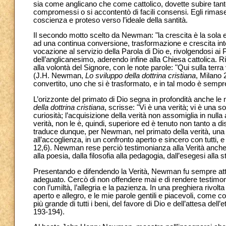
sia come anglicano che come cattolico, dovette subire tante
compromessi o si accontentò di facili consensi. Egli rimase 
coscienza e proteso verso l’ideale della santità.
Il secondo motto scelto da Newman: "la crescita è la sola e
ad una continua conversione, trasformazione e crescita in
vocazione al servizio della Parola di Dio e, rivolgendosi a
dell’anglicanesimo, aderendo infine alla Chiesa cattolica. R
alla volontà del Signore, con le note parole: "Qui sulla terra
(J.H. Newman,
Lo sviluppo della dottrina cristiana
, Milano 
convertito, uno che si è trasformato, e in tal modo è sempr
L’orizzonte del primato di Dio segna in profondità anche l
della dottrina cristiana
, scrisse: "Vi è una verità; vi è una s
curiosità; l’acquisizione della verità non assomiglia in nulla
verità, non le è, quindi, superiore ed è tenuto non tanto a d
traduce dunque, per Newman, nel primato della verità, una v
all’accoglienza, in un confronto aperto e sincero con tutti, e 
12,6). Newman rese perciò testimonianza alla Verità anche 
alla poesia, dalla filosofia alla pedagogia, dall’esegesi alla 
Presentando e difendendo la Verità, Newman fu sempre atten
adeguato. Cercò di non offendere mai e di rendere testimonia
con l’umiltà, l’allegria e la pazienza. In una preghiera rivo
aperto e allegro, e le mie parole gentili e piacevoli, come co
più grande di tutti i beni, del favore di Dio e dell’attesa del
193-194).