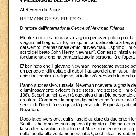
● MESSAGGIO DEL SANTO PADRE
Al Reverendo Padre
HERMANN GEISSLER, F.S.O.
Direttore dell’
International Centre of Newman Friends
Mentre in me è ancora viva la gioia per aver potuto procl
viaggio nel Regno Unito, rivolgo un cordiale saluto a Lei, agl
dal Centro Internazionale Amici di Newman. Esprimo il mio a
scritti del beato John Henry Newman". Con esso infatti vie
fondamentale che ha caratterizzato la personalità e l’opera
E’ ben noto che il giovane Newman, nonostante avesse potut
un periodo di difficoltà e di dubbi.
!
quattordici anni subì, infa
obiezioni contro la religione, si indirizzò, secondo la moda
L’anno successivo, tuttavia, Newman ricevette la grazia del
e luminosamente evidenti in se stessi, me stesso e il mi
138). Scoprì quindi la verità oggettiva di un Dio personale e
creatura. Comprese la propria dipendenza nell’essere da Colui 
senso dell’identità e singolarità personale. È questa particol
Newman.
Dopo la conversione, egli si lasciò guidare da due criteri fo
Scott – che manifestano appieno il primato di Dio nella sua vi
la sua ferma volontà di aderire al Maestro interiore con la
nella fedeltà alla verità riconosciuta. Questi ideali avrebb