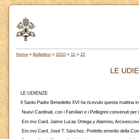
Home
>
Bollettino
>
2010
>
11
>
22
LE UDIE
LE UDIENZE
Il Santo Padre Benedetto XVI ha ricevuto questa mattina i
Nuovi Cardinali, con i Familiari e i Pellegrini convenuti per 
Em.mo Card. Jaime Lucas Ortega y Alamino, Arcivescovo 
Em.mo Card. José T. Sánchez, Prefetto emerito della Cong