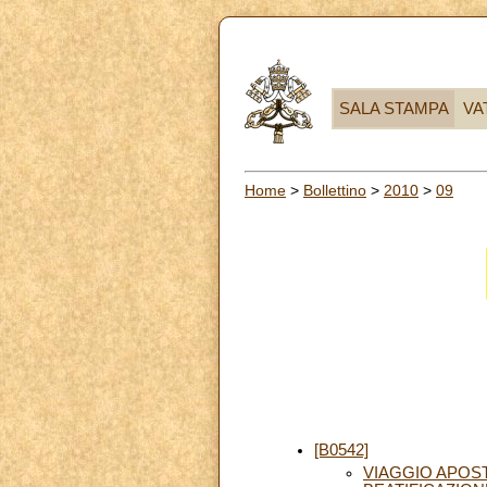
SALA STAMPA
VA
Home
>
Bollettino
>
2010
>
09
[B0542]
VIAGGIO APOST