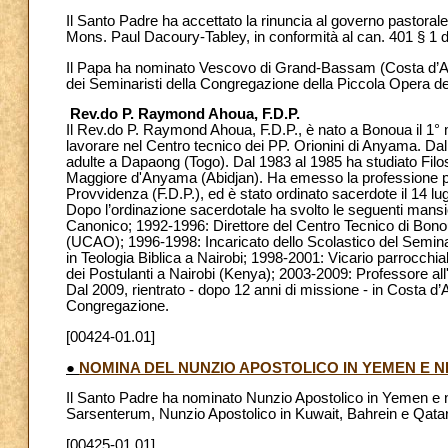
Il Santo Padre ha accettato la rinuncia al governo pastora
Mons. Paul Dacoury-Tabley, in conformità al can. 401 § 1 d
Il Papa ha nominato Vescovo di Grand-Bassam (Costa d’Avo
dei Seminaristi della Congregazione della Piccola Opera de
Rev.do P. Raymond Ahoua, F.D.P.
Il Rev.do P. Raymond Ahoua, F.D.P., è nato a Bonoua il 1° 
lavorare nel Centro tecnico dei PP. Orionini di Anyama. Dal
adulte a Dapaong (Togo). Dal 1983 al 1985 ha studiato Filoso
Maggiore d'Anyama (Abidjan). Ha emesso la professione pe
Provvidenza (F.D.P.), ed è stato ordinato sacerdote il 14 lug
Dopo l’ordinazione sacerdotale ha svolto le seguenti mansio
Canonico; 1992-1996: Direttore del Centro Tecnico di Bonoua
(UCAO); 1996-1998: Incaricato dello Scolastico del Semi
in Teologia Biblica a Nairobi; 1998-2001: Vicario parrocchi
dei Postulanti a Nairobi (Kenya); 2003-2009: Professore all'
Dal 2009, rientrato - dopo 12 anni di missione - in Costa d’
Congregazione.
[00424-01.01]
●
NOMINA DEL NUNZIO APOSTOLICO IN YEMEN E NE
Il Santo Padre ha nominato Nunzio Apostolico in Yemen e neg
Sarsenterum, Nunzio Apostolico in Kuwait, Bahrein e Qatar,
[00425-01.01]