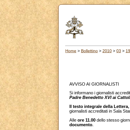
Home
>
Bollettino
>
2010
>
03
>
1
AVVISO AI GIORNALISTI
Si informano i giornalisti accredi
Padre Benedetto XVI ai Cattoli
Il testo integrale della Lettera
giornalisti accreditati in Sala S
Alle
ore 11.00
dello stesso giorn
documento
.