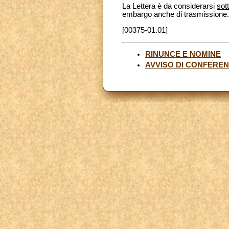
La Lettera è da considerarsi
sot
embargo anche di trasmissione.
[00375-01.01]
RINUNCE E NOMINE
AVVISO DI CONFERE