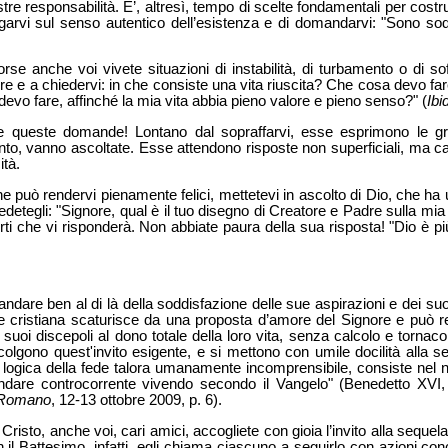
tre responsabilità. E’, altresì, tempo di scelte fondamentali per costrui
ogarvi sul senso autentico dell’esistenza e di domandarvi: "Sono sod
rse anche voi vivete situazioni di instabilità, di turbamento o di s
e e a chiedervi: in che consiste una vita riuscita? Che cosa devo fa
devo fare, affinché la mia vita abbia pieno valore e pieno senso?" (
Ibi
re queste domande! Lontano dal sopraffarvi, esse esprimono le gr
nto, vanno ascoltate. Esse attendono risposte non superficiali, ma ca
ità.
 che può rendervi pienamente felici, mettetevi in ascolto di Dio, che 
edetegli: "Signore, qual è il tuo disegno di Creatore e Padre sulla mia
rti che vi risponderà. Non abbiate paura della sua risposta! "Dio è p
andare ben al di là della soddisfazione delle sue aspirazioni e dei suoi 
e cristiana scaturisce da una proposta d’amore del Signore e può re
 suoi discepoli al dono totale della loro vita, senza calcolo e torna
colgono quest'invito esigente, e si mettono con umile docilità alla se
la logica della fede talora umanamente incomprensibile, consiste nel 
andare controcorrente vivendo secondo il Vangelo" (Benedetto XVI
 Romano
, 12-13 ottobre 2009, p. 6).
i Cristo, anche voi, cari amici, accogliete con gioia l’invito alla seque
il Battesimo, infatti, egli chiama ciascuno a seguirlo con azioni co