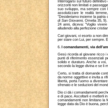
Interrogarsi sul futuro definitiv
orizzonti non limitati e passegg
suo sviluppo, ma sempre con la
assolutizzare le realtà terren
"Desideriamo insieme la patria c
di San Giovanni,
Omelia 35, 9). 
24 anni, diceva: "Voglio vivere
alludendo alla perfezione cristia
Cari giovani, vi esorto a non dim
per stare con Lui, per sempre. Es
6.
I comandamenti, via dell'am
Gesù ricorda al giovane ricco i
punti di riferimento essenziali 
solido e duraturo. Anche a voi
secondo la legge divina e se li m
Certo, si tratta di domande contr
da norme oggettive e invita a rif
libertà, porta l'uomo a diventare
sfrenato e le seduzioni del mond
Dio ci dà i comandamenti perché 
e di pace. Ascoltarli e metterli i
comandamenti non limitano la fel
legge data da Dio è buona, perc