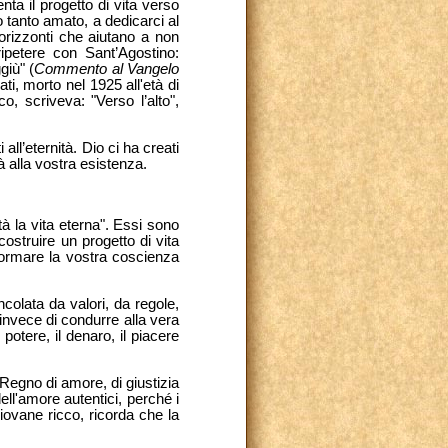
nta il progetto di vita verso
 tanto amato, a dedicarci al
orizzonti che aiutano a non
ipetere con Sant’Agostino:
giù" (
Commento al Vangelo
ti, morto nel 1925 all'età di
o, scriveva: "Verso l’alto",
ll’eternità. Dio ci ha creati
à alla vostra esistenza.
à la vita eterna". Essi sono
costruire un progetto di vita
ormare la vostra coscienza
ncolata da valori, da regole,
 invece di condurre alla vera
potere, il denaro, il piacere
Regno di amore, di giustizia
dell'amore autentici, perché i
iovane ricco, ricorda che la