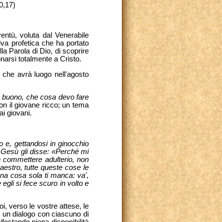
0,17)
ventù, voluta dal Venerabile
va profetica che ha portato
la Parola di Dio, di scoprire
onarsi totalmente a Cristo.
 che avrà luogo nell'agosto
 buono, che cosa devo fare
con il giovane ricco; un tema
ai giovani.
ro e, gettandosi in ginocchio
. Gesù gli disse: «Perché mi
 commettere adulterio, non
Maestro, tutte queste cose le
Una cosa sola ti manca: va',
 egli si fece scuro in volto e
, verso le vostre attese, le
e un dialogo con ciascuno di