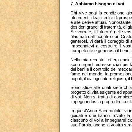
7.
Abbiamo bisogno di voi
Chi vive oggi la condizione gio
riferimenti ideali certi e di prosp
e alle derive attuali. Nonostante 
desideri grandi di fraternità, di g
Se vorrete, il futuro è nelle vo
plasmati dall’incontro con Cris
generosi, vi darà il coraggio di 
Impegnatevi a costruire il vost
competente e generosa il bene
Nella mia recente Lettera encicl
sono urgenti ed essenziali per la 
dei beni e il controllo dei meccan
fame nel mondo, la promozione de
popoli, il dialogo interreligioso
Sono sfide alle quali siete ch
progetto di vita esigente ed app
di voi. Non si tratta di compiere 
impegnandosi a progredire costa
In quest'Anno Sacerdotale, vi inv
guidati e che hanno trovato la 
ciascuno di voi a impegnarsi con
sua Parola, anche la vostra strad