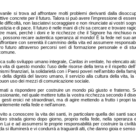
vanile si trova ad affrontare molti problemi derivanti dalla disocc
ettive concrete per il futuro. Talora si può avere l'impressione di essere 
le difficoltà, non lasciatevi scoraggiare e non rinunciate ai vostri sog
iustizia e di pace. Il futuro è nelle mani di chi sa cercare e trovare ragio
stre mani, perché i doni e le ricchezze che il Signore ha rinchiuso n
to, possono recare autentica speranza al mondo! È la fede nel suo am
affrontare con serenità il cammino della vita ed assumere responsabili
ro futuro attraverso percorsi seri di formazione personale e di stu
 comune.
ica sullo sviluppo umano integrale,
Caritas in veritate,
ho elencato alc
vita di questo mondo: l'uso delle risorse della terra e il rispetto dell
ismi finanziari, la solidarietà con i Paesi poveri nell'ambito della fami
lla dignità del lavoro umano, il servizio alla cultura della vita, la 
, il buon uso dei mezzi di comunicazione sociale.
iamati a rispondere per costruire un mondo più giusto e fraterno.
assionante, nel quale mettere tutta la vostra ricchezza secondo il di
gesti eroici né straordinari, ma di agire mettendo a frutto i propri tal
ntemente nella fede e nell'amore.
ito a conoscere la vita dei santi, in particolare quella dei santi sac
loro strada giorno dopo giorno, proprio nella fede, nella speranza 
 Lui e ad assumersi le proprie responsabilità per costruire la civiltà
a si illuminerà e vi condurrà a traguardi alti, che danno gioia e senso 