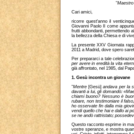
"
Maestro 
Cari amici,
ricorre quest’anno il venticinq
Giovanni Paolo II come appuntam
frutti abbondanti, permettendo al
la bellezza della Chiesa e di viv
La presente XXV Giornata rappr
2011 a Madrid, dove spero saret
Per prepararci a tale celebrazion
per avere in eredità la vita eter
già affrontato, nel 1985, dal Papa
1. Gesù incontra un giovane
"
Mentre
[Gesù]
andava per la s
davanti a lui, gli domandò: «Mae
chiami buono? Nessuno è buono
rubare, non testimoniare il fals
ho osservate fin dalla mia giovi
vendi quello che hai e dallo ai po
se ne andò rattristato; possedeva
Questo racconto esprime in manie
vostre speranze, e mostra quanto