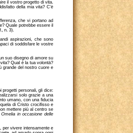
re il vostro progetto di vita.
disfatto della mia vita? C'è
offerenza, che vi portano ad
re? Quale potrebbe essere il
d
.,
n. 3).
andi aspirazioni, che sono
paci di soddisfare le vostre
ha un suo disegno di amore su
 vita? Qual è la tua volontà?
iù grande del nostro cuore e
progetti personali, gli dice:
alizzarsi solo grazie a una
conto umano, con una fiducia
quela di Cristo crocifisso e
non mettere più al centro se
,
Omelia in occasione delle
la, per vivere intensamente e
ncrete, ad amarlo sopra ogni