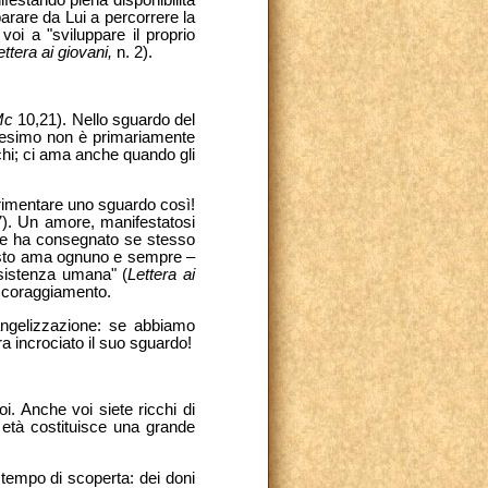
ifestando piena disponibilità
rare da Lui a percorrere la
oi a "sviluppare il proprio
ettera ai giovani,
n. 2).
Mc
10,21). Nello sguardo del
tianesimo non è primariamente
hi; ci ama anche quando gli
erimentare uno sguardo così!
7). Un amore, manifestatosi
o e ha consegnato se stesso
risto ama ognuno e sempre –
esistenza umana" (
Lettera ai
o scoraggiamento.
vangelizzazione: se abbiamo
 incrociato il suo sguardo!
. Anche voi siete ricchi di
 età costituisce una grande
 tempo di scoperta: dei doni