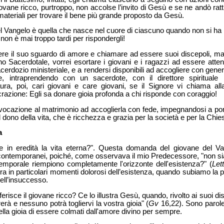
 giovane ricco, purtroppo, non accolse l’invito di Gesù e se ne andò rat
 materiali per trovare il bene più grande proposto da Gesù.
el Vangelo è quella che nasce nel cuore di ciascuno quando non si ha i
non è mai troppo tardi per rispondergli!
re il suo sguardo di amore e chiamare ad essere suoi discepoli, ma
no Sacerdotale, vorrei esortare i giovani e i ragazzi ad essere attent
acerdozio ministeriale, e a rendersi disponibili ad accogliere con gen
e, intraprendendo con un sacerdote, con il direttore spiritual
ra, poi, cari giovani e care giovani, se il Signore vi chiama alla
razione: Egli sa donare gioia profonda a chi risponde con coraggio!
la vocazione al matrimonio ad accoglierla con fede, impegnandosi a por
 dono della vita, che è ricchezza e grazia per la società e per la Chie
a
 in eredità la vita eterna?". Questa domanda del giovane del Va
 contemporanei, poiché, come osservava il mio Predecessore, "non sia
emporale riempiono completamente l'orizzonte dell'esistenza?" (
Let
ora in particolari momenti dolorosi dell’esistenza, quando subiamo la 
ell’insuccesso.
iferisce il giovane ricco? Ce lo illustra Gesù, quando, rivolto ai suoi di
rerà e nessuno potrà togliervi la vostra gioia" (
Gv
16,22). Sono parol
 della gioia di essere colmati dall'amore divino per sempre.