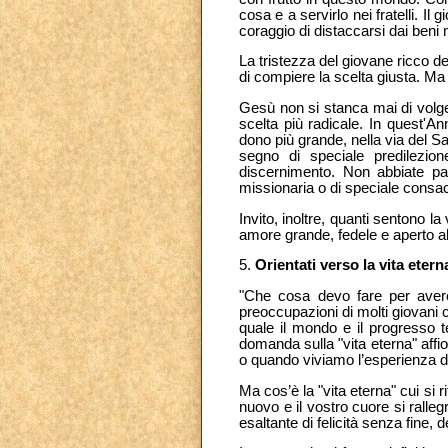
cosa e a servirlo nei fratelli. Il
coraggio di distaccarsi dai beni
La tristezza del giovane ricco d
di compiere la scelta giusta. Ma 
Gesù non si stanca mai di volge
scelta più radicale. In quest'An
dono più grande, nella via del S
segno di speciale predilezion
discernimento. Non abbiate pau
missionaria o di speciale consac
Invito, inoltre, quanti sentono 
amore grande, fedele e aperto al
5.
Orientati verso la vita etern
"Che cosa devo fare per avere
preoccupazioni di molti giovani
quale il mondo e il progresso t
domanda sulla "vita eterna" affi
o quando viviamo l’esperienza d
Ma cos’è la "vita eterna" cui si r
nuovo e il vostro cuore si ralleg
esaltante di felicità senza fine,