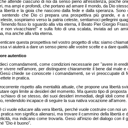
o che attende ciascuno di noi dà senso pieno all’esistenza, poiché orie
eri, ma ampi e profondi, che portano ad amare il mondo, da Dio stesso
 libertà e la gioia che nascono dalla fede e dalla speranza. Sono 
e, sentendo che Dio ci prepara una prospettiva più grande, e a r
eleste, sospiriamo verso la patria celeste, sentiamoci pellegrini quag
Tenendo fisso lo sguardo alla vita eterna, il Beato Pier Giorgio Frassa
 e non vivacchiare!" e sulla foto di una scalata, inviata ad un amic
na, ma anche alla vita eterna.
enticare questa prospettiva nel vostro progetto di vita: siamo chiamati a
sa vi aiuterà a dare un senso pieno alle vostre scelte e a dare qualit
ore autentico
 dieci comandamenti, come condizioni necessarie per "avere in eredit
per vivere nell’amore, per distinguere chiaramente il bene dal male e 
, Gesù chiede se conoscete i comandamenti, se vi preoccupate di f
ettete in pratica.
ocorrente rispetto alla mentalità attuale, che propone una libertà svi
iutare ogni limite ai desideri del momento. Ma questo tipo di proposta
 schiavo di se stesso, dei suoi desideri immediati, degli idoli come il 
o, rendendolo incapace di seguire la sua nativa vocazione all'amore.
ci vuole educare alla vera libertà, perché vuole costruire con noi un 
n pratica non significa alienarsi, ma trovare il cammino della libertà e 
icità, ma indicano come trovarla. Gesù all'inizio del dialogo con il g
hé "Dio è buono".