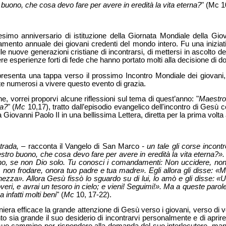
buono, che cosa devo fare per avere in eredità la vita eterna?
" (Mc 1
uesimo anniversario di istituzione della Giornata Mondiale della Gio
ento annuale dei giovani credenti del mondo intero. Fu una iniziati
le nuove generazioni cristiane di incontrarsi, di mettersi in ascolto del
ere esperienze forti di fede che hanno portato molti alla decisione di d
esenta una tappa verso il prossimo Incontro Mondiale dei giovani,
e numerosi a vivere questo evento di grazia.
e, vorrei proporvi alcune riflessioni sul tema di quest’anno: "
Maestro
na?
" (
Mc
10,17), tratto dall’episodio evangelico dell'incontro di Gesù 
 Giovanni Paolo II in una bellissima Lettera, diretta per la prima volta 
trada, –
racconta il Vangelo di San Marco
- un tale gli corse incont
stro buono, che cosa devo fare per avere in eredità la vita eterna?»
, se non Dio solo. Tu conosci i comandamenti: Non uccidere, non
o, non frodare, onora tuo padre e tua madre». Egli allora gli disse: «
nezza». Allora Gesù fissò lo sguardo su di lui, lo amò e gli disse: «
veri, e avrai un tesoro in cielo; e vieni! Seguimi!». Ma a queste parole
 infatti molti beni
"
(
Mc
10, 17-22).
ra efficace la grande attenzione di Gesù verso i giovani, verso di voi
 sia grande il suo desiderio di incontrarvi personalmente e di aprir