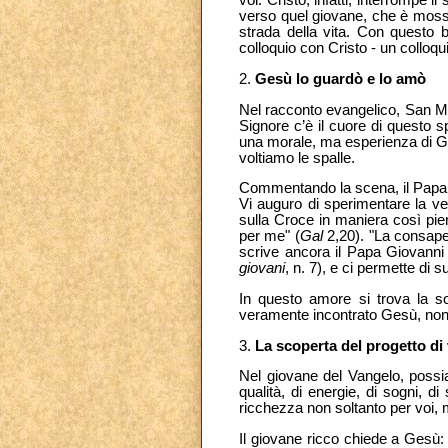
voi. Cristo, infatti, interrompe
verso quel giovane, che è mosso
strada della vita. Con questo b
colloquio con Cristo - un colloq
2.
Gesù lo guardò e lo amò
Nel racconto evangelico, San Ma
Signore c’è il cuore di questo sp
una morale, ma esperienza di Ge
voltiamo le spalle.
Commentando la scena, il Papa G
Vi auguro di sperimentare la ver
sulla Croce in maniera così pie
per me" (
Gal
2,20).
"La consape
scrive ancora il Papa Giovanni 
giovani
,
n. 7), e ci permette di s
In questo amore si trova la so
veramente incontrato Gesù, non 
3.
La scoperta del progetto di 
Nel giovane del Vangelo, possia
qualità, di energie, di sogni, 
ricchezza non soltanto per voi, m
Il giovane ricco chiede a Gesù: 