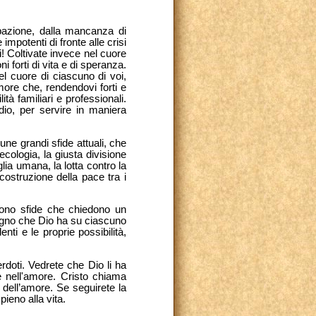
upazione, dalla mancanza di
impotenti di fronte alle crisi
ni! Coltivate invece nel cuore
ni forti di vita e di speranza.
el cuore di ciascuno di voi,
ore che, rendendovi forti e
tà familiari e professionali.
dio, per servire in maniera
une grandi sfide attuali, che
'ecologia, la giusta divisione
glia umana, la lotta contro la
costruzione della pace tra i
 Sono sfide che chiedono un
segno che Dio ha su ciascuno
enti e le proprie possibilità,
erdoti. Vedrete che Dio li ha
e nell'amore. Cristo chiama
 dell’amore. Se seguirete la
pieno alla vita.