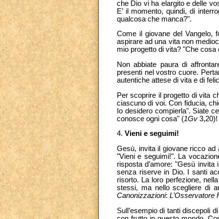
che Dio vi ha elargito e delle vos
E’ il momento, quindi, di interr
qualcosa che manca?".
Come il giovane del Vangelo, fo
aspirare ad una vita non mediocr
mio progetto di vita? "Che cosa 
Non abbiate paura di affronta
presenti nel vostro cuore. Perta
autentiche attese di vita e di felic
Per scoprire il progetto di vita
ciascuno di voi. Con fiducia, chi
Io desidero compierla". Siate ce
conosce ogni cosa" (
1Gv
3,20)!
4.
Vieni e seguimi!
Gesù, invita il giovane ricco ad 
"Vieni e seguimi!". La vocazion
risposta d’amore: "Gesù invita i
senza riserve in Dio. I santi ac
risorto. La loro perfezione, nel
stessi, ma nello scegliere di 
Canonizzazioni
:
L’Osservatore
Sull’esempio di tanti discepoli d
con frutto in questo mondo. Con 