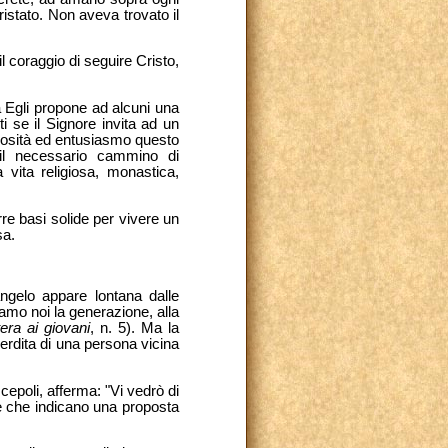
tristato. Non aveva trovato il
l coraggio di seguire Cristo,
 Egli propone ad alcuni una
i se il Signore invita ad un
erosità ed entusiasmo questo
e il necessario cammino di
 vita religiosa, monastica,
re basi solide per vivere un
sa.
ngelo appare lontana dalle
mo noi la generazione, alla
tera ai giovani
,
n. 5). Ma la
perdita di una persona vicina
scepoli, afferma: "Vi vedrò di
e che indicano una proposta