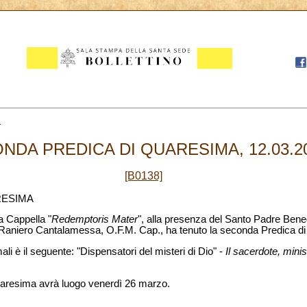
2
NDA PREDICA DI QUARESIMA, 12.03.2
[B0138]
RESIMA
la Cappella "
Redemptoris Mater
", alla presenza del Santo Padre Bened
. Raniero Cantalamessa, O.F.M. Cap., ha tenuto la seconda Predica d
i è il seguente: "Dispensatori del misteri di Dio" -
Il sacerdote, minis
uaresima avrà luogo venerdì 26 marzo.