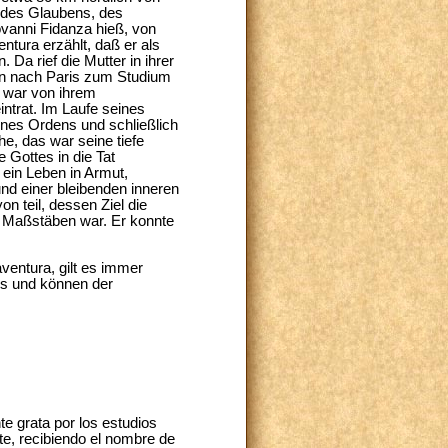
e des Glaubens, des
vanni Fidanza hieß, von
entura erzählt, daß er als
 Da rief die Mutter in ihrer
nn nach Paris zum Studium
r war von ihrem
intrat. Im Laufe seines
ines Ordens und schließlich
he, das war seine tiefe
 Gottes in die Tat
ein Leben in Armut,
nd einer bleibenden inneren
 teil, dessen Ziel die
n Maßstäben war. Er konnte
ventura, gilt es immer
ns und können der
e grata por los estudios
ete, recibiendo el nombre de