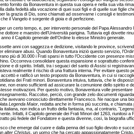
ento fornito da Bonaventura in questa sua opera e nella sua vita rima
 dalla fedeltà alla vocazione di quei suoi figli e di quelle sue figlie c
per la grazia di Dio, sono chiamati ad osservarne i consigli e testimonia
che il Vangelo è sorgente di gioia e di perfezione.
no per un certo tempo, e, per intervento personale del Papa Alessandro
e dottore e maestro dell’Università parigina. Tuttavia egli dovette rin
 anno il Capitolo generale dell’Ordine lo elesse Ministro generale.
ssette anni con saggezza e dedizione, visitando le province, scrivendo 
er eliminare abusi. Quando Bonaventura iniziò questo servizio, l’Ordine
ano più di 30.000 i Frati sparsi in tutto l’Occidente con presenze miss
ino. Occorreva consolidare questa espansione e soprattutto conferirle
one e di spirito. Infatti, tra i seguaci del santo di Assisi si registrava
steva realmente il rischio di una frattura interna. Per evitare questo pe
accettò e ratificò un testo proposto da Bonaventura, in cui si raccogl
idiana dei Frati minori. Bonaventura intuiva, tuttavia, che le disposizi
e, non erano sufficienti ad assicurare la comunione dello spirito e d
le stesse motivazioni. Per questo motivo, Bonaventura volle presentare 
 insegnamento. Raccolse, perciò, con grande zelo documenti riguardant
oro che avevano conosciuto direttamente Francesco. Ne nacque una bio
olata
Legenda Maior
, redatta anche in forma più succinta, e chiamata
la italiana, non indica un frutto della fantasia, ma, al contrario, "
Legen
mente. Infatti, il Capitolo generale dei Frati Minori del 1263, riunitosi a
tratto più fedele del Fondatore e questa divenne, così, la biografia uffi
sco che emerge dal cuore e dalla penna del suo figlio devoto e succ
 un
alter Christus
, un uomo che ha cercato appassionatamente Cristo.