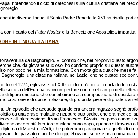
l Papa, riprendendo il ciclo di catechesi sulla cultura cristiana nel Med
agnoregio.
esi in diverse lingue, il Santo Padre Benedetto XVI ha rivolto particol
a con il canto del
Pater Noster
e la Benedizione Apostolica impartita 
DRE IN LINGUA ITALIANA
n Bonaventura da Bagnoregio. Vi confido che, nel proporvi questo argo
icerche che, da giovane studioso, ho condotto proprio su questo autor
so non poco nella mia formazione. Con molta gioia qualche mese fa 
o, Bagnoregio, una cittadina italiana, nel Lazio, che ne custodisce co
to nel 1274, egli visse nel XIII secolo, un’epoca in cui la fede cristi
a società dell’Europa, ispirò imperiture opere nel campo della letteratu
 grandi figure cristiane che contribuirono alla composizione di questa ar
mo di azione e di contemplazione, di profonda pietà e di prudenza ne
a. Un episodio che accadde quando era ancora ragazzo segnò profo
colpito da una grave malattia e neppure suo padre, che era medico, s
icorse all’intercessione di san
Francesco d’Assisi, da poco canonizza
i divenne ancora più familiare qualche anno dopo, quando si trovava a 
il diploma di Maestro d’Arti, che potremmo paragonare a quello di un pr
 giovani del passato e anche di oggi, Giovanni si pose una domanda c