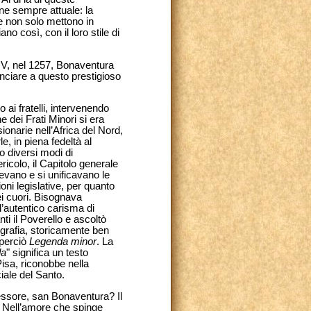
ne sempre attuale: la
he non solo mettono in
no così, con il loro stile di
 IV, nel 1257, Bonaventura
unciare a questo prestigioso
ai fratelli, intervenendo
 dei Frati Minori si era
ionarie nell’Africa del Nord,
, in piena fedeltà al
no diversi modi di
ricolo, il Capitolo generale
ievano e si unificavano le
oni legislative, per quanto
ei cuori. Bisognava
l’autentico carisma di
i il Poverello e ascoltò
grafia, storicamente ben
 perciò
Legenda minor
. La
da
" significa un testo
 Pisa, riconobbe nella
ciale del Santo.
essore, san Bonaventura? Il
 Nell’amore che spinge