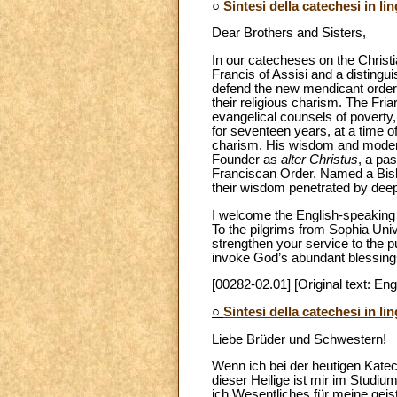
○
Sintesi della catechesi in li
Dear Brothers and Sisters,
In our catecheses on the Christi
Francis of Assisi and a distingu
defend the new mendicant orders
their religious charism. The Fria
evangelical counsels of poverty,
for seventeen years, at a time
charism. His wisdom and moderati
Founder as
alter Christus
, a pas
Franciscan Order. Named a Bishop
their wisdom penetrated by deep 
I welcome the English-speaking 
To the pilgrims from Sophia Univ
strengthen your service to the p
invoke God’s abundant blessing
[00282-02.01] [Original text: Eng
○
Sintesi della catechesi in li
Liebe Brüder und Schwestern!
Wenn ich bei der heutigen Katec
dieser Heilige ist mir im Studi
ich Wesentliches für meine gei