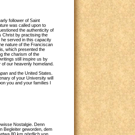
rly follower of Saint
nture was called upon to
stioned the authenticity of
s Christ by practising the
 he served in this capacity
e nature of the Franciscan
cis, which presented the
ng the charism of the
tings still inspire us by
oy of our heavenly homeland.
apan and the United States.
nary of your University will
pon you and your families I
gewisse Nostalgie. Denn
ein Begleiter geworden, dem
 etwa 80 km nördlich von