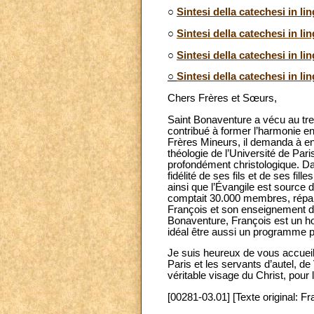
○
Sintesi della catechesi in li
○
Sintesi della catechesi in l
○
Sintesi della catechesi in l
○
Sintesi della catechesi in li
Chers Frères et Sœurs,
Saint Bonaventure a vécu au tre
contribué à former l’harmonie entr
Frères Mineurs, il demanda à entr
théologie de l’Université de Paris
profondément christologique. Dan
fidélité de ses fils et de ses fi
ainsi que l’Évangile est source 
comptait 30.000 membres, répart
François et son enseignement dan
Bonaventure, François est un ho
idéal être aussi un programme po
Je suis heureux de vous accueilli
Paris et les servants d’autel, 
véritable visage du Christ, pour
[00281-03.01] [Texte original: Fr