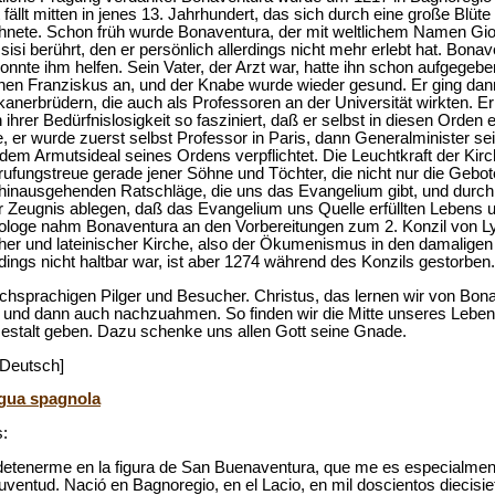
ällt mitten in jenes 13. Jahrhundert, das sich durch eine große Blüt
hnete. Schon früh wurde Bonaventura, der mit weltlichem Namen Gio
isi berührt, den er persönlich allerdings nicht mehr erlebt hat. Bonav
nnte ihm helfen. Sein Vater, der Arzt war, hatte ihn schon aufgegeben.
nen Franziskus an, und der Knabe wurde wieder gesund. Er ging da
anerbrüdern, die auch als Professoren an der Universität wirkten. E
ihrer Bedürfnislosigkeit so fasziniert, daß er selbst in diesen Orden e
, er wurde zuerst selbst Professor in Paris, dann Generalminister se
r dem Armutsideal seines Ordens verpflichtet. Die Leuchtkraft der Kirc
ufungstreue gerade jener Söhne und Töchter, die nicht nur die Gebote
hinausgehenden Ratschläge, die uns das Evangelium gibt, und durch 
Zeugnis ablegen, daß das Evangelium uns Quelle erfüllten Lebens u
ologe nahm Bonaventura an den Vorbereitungen zum 2. Konzil von Lyon
er und lateinischer Kirche, also der Ökumenismus in den damalige
rdings nicht haltbar war, ist aber 1274 während des Konzils gestorben.
chsprachigen Pilger und Besucher. Christus, das lernen wir von Bona
 und dann auch nachzuahmen. So finden wir die Mitte unseres Lebe
Gestalt geben. Dazu schenke uns allen Gott seine Gnade.
 Deutsch]
ingua spagnola
:
detenerme en la figura de San Buenaventura, que me es especialment
juventud. Nació en Bagnoregio, en el Lacio, en mil doscientos diecisi