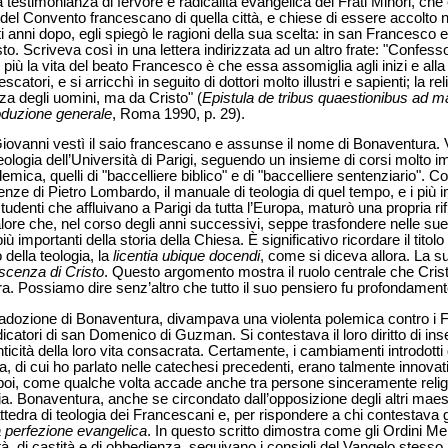
a testimonianza di fervore e radicalità evangelica dei Frati Minori, che 
del Convento francescano di quella città, e chiese di essere accolto n
 anni dopo, egli spiegò le ragioni della sua scelta: in san Francesco 
sto. Scriveva così in una lettera indirizzata ad un altro frate: "Confess
più la vita del beato Francesco è che essa assomiglia agli inizi e alla
tori, e si arricchì in seguito di dottori molto illustri e sapienti; la 
nza degli uomini, ma da Cristo" (
Epistula de tribus quaestionibus ad 
oduzione generale
, Roma 1990, p. 29).
Giovanni vestì il saio francescano e assunse il nome di Bonaventura. V
Teologia dell’Università di Parigi, seguendo un insieme di corsi molto i
cademica, quelli di "baccelliere biblico" e di "baccelliere sentenziario".
enze di Pietro Lombardo, il manuale di teologia di quel tempo, e i più im
 studenti che affluivano a Parigi da tutta l’Europa, maturò una propria r
valore che, nel corso degli anni successivi, seppe trasfondere nelle su
 importanti della storia della Chiesa. È significativo ricordare il titolo 
 della teologia, la
licentia ubique docendi
, come si diceva allora. La 
scenza di Cristo
. Questo argomento mostra il ruolo centrale che Cris
. Possiamo dire senz’altro che tutto il suo pensiero fu profondamente
 di adozione di Bonaventura, divampava una violenta polemica contro i F
icatori di san
Domenico di Guzman. Si contestava il loro diritto di inse
ticità della loro vita consacrata. Certamente, i cambiamenti introdotti
sa, di cui ho parlato nelle catechesi precedenti, erano talmente innovati
oi, come qualche volta accade anche tra persone sinceramente religi
a. Bonaventura, anche se circondato dall’opposizione degli altri maest
ttedra di teologia dei Francescani e, per rispondere a chi contestava g
 perfezione evangelica
. In questo scritto dimostra come gli Ordini Men
tà, di castità e di obbedienza, seguivano i consigli del Vangelo stesso. 