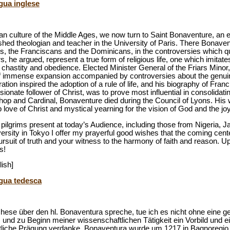
ngua inglese
an culture of the Middle Ages, we now turn to Saint Bonaventure, an ea
ished theologian and teacher in the University of Paris. There Bonave
, the Franciscans and the Dominicans, in the controversies which que
rs, he argued, represent a true form of religious life, one which imitate
 chastity and obedience. Elected Minister General of the Friars Minor,
 of immense expansion accompanied by controversies about the genuin
on inspired the adoption of a rule of life, and his biography of Fran
sionate follower of Christ, was to prove most influential in consolidati
 and Cardinal, Bonaventure died during the Council of Lyons. His wri
love of Christ and mystical yearning for the vision of God and the j
pilgrims present at today’s Audience, including those from Nigeria, J
ersity in Tokyo I offer my prayerful good wishes that the coming cente
ursuit of truth and your witness to the harmony of faith and reason. U
s!
lish]
ngua tedesca
hese über den hl. Bonaventura spreche, tue ich es nicht ohne eine 
um und zu Beginn meiner wissenschaftlichen Tätigkeit ein Vorbild und 
stliche Prägung verdanke. Bonaventura wurde um 1217 in Bagnoregio