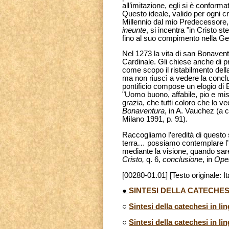
all’imitazione, egli si è conform
Questo ideale, valido per ogni c
Millennio dal mio Predecessore, 
ineunte
, si incentra "in Cristo st
fino al suo compimento nella Ge
Nel 1273 la vita di san Bonaven
Cardinale. Gli chiese anche di p
come scopo il ristabilmento dell
ma non riuscì a vedere la concl
pontificio compose un elogio di 
"Uomo buono, affabile, pio e mise
grazia, che tutti coloro che lo 
Bonaventura
, in A. Vauchez (a 
Milano 1991, p. 91).
Raccogliamo l’eredità di questo s
terra… possiamo contemplare l’i
mediante la visione, quando sarem
Cristo,
q. 6,
conclusione
, in
Oper
[00280-01.01] [Testo originale: It
●
SINTESI DELLA CATECHES
○
Sintesi della catechesi in li
○
Sintesi della catechesi in li