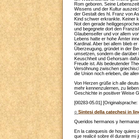
Rom geboren. Seine Lebenszeit f
Wissens und der Kultur auszeic
der Gestalt des hl. Franz von Ass
Kind schwer erkrankte. Keiner ko
Not den gerade heiliggesproche
und begegnete dort den Franzisk
Glaubenseifer und vor allem von 
Lebens hatte er hohe Ämter inne
Kardinal. Aber bei allem blieb e
Überzeugung, gründet in der Ber
umsetzen, sondern die darüber 
Keuschheit und Gehorsam dafür 
Freude ist. Als bedeutender The
Versöhnung zwischen griechisch
die Union noch erleben, die alle
Von Herzen grüße ich alle deuts
mehr kennenzulernen, zu lieben
Geschichte in positiver Weise 
[00283-05.01] [Originalsprache:
○
Sintesi della catechesi in l
Queridos hermanos y hermanas
En la catequesis de hoy quiero 
que realicé sobre él durante mi 