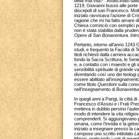
della mia vita?". Affascinato dall
1219, Giovanni bussò alle porte 
discepoli di san
Francesco. Molti
iniziato ravvisava l’azione di Cri
ragione che mi ha fatto amare di 
Chiesa cominciò con semplici pesca
non è stata stabilita dalla prude
Opere di San Bonaventura. Intr
Pertanto, intorno all’anno 1243 
studi, e frequentò la Facoltà di 
titoli richiesti dalla carriera ac
fondo la Sacra Scrittura, le Sent
e, a contatto con i maestri e gli
sensibilità spirituale di grande 
diventando così uno dei teologi più
essere abilitato all’insegnamento
come titolo
Questioni sulla cono
nell’insegnamento di Bonaventura
In quegli anni a Parigi, la città
Francesco d’Assisi e i Frati Pred
metteva in dubbio persino l’auten
modo di intendere la vita religio
comprenderli. Si aggiungevano p
umana, come l’invidia e la gelosi
iniziato a insegnare presso la ca
compose uno scritto intitolato
La
Minori, praticando i voti di pover