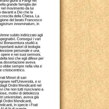
erano giunti a Parigi nel
ella grande famiglia dei
e nel movimento da lui
o davanti a Dio che la
 crescita della Chiesa. La
religione del beato Francesco
magistrum innominatum
, in
enne subito indirizzato agli
mpegnativi. Conseguì i vari
 Così Bonaventura studiò a
portanti autori di teologia
iflessione personale e una
e opere e nei suoi sermoni,
della tesi che egli difese per
sua dissertazione aveva
to ebbe sempre nella vita e
 cristocentrico.
rati Minori di san
gnare nell’Università, e si
 dagli Ordini Mendicanti nel
vi che non tutti riuscivano a
ose, motivi di debolezza
ri universitari, aveva già
li Ordini Mendicanti,
dicanti, in specie i Frati
Al di là di queste