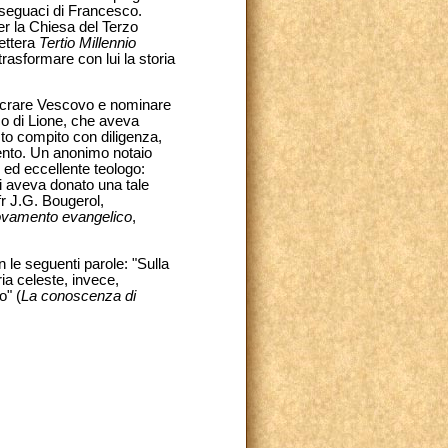
i seguaci di Francesco.
er la Chiesa del Terzo
Lettera
Tertio Millennio
 trasformare con lui la storia
sacrare Vescovo e nominare
co di Lione, che aveva
sto compito con diligenza,
ento. Un anonimo notaio
 ed eccellente teologo:
li aveva donato una tale
fr J.G. Bougerol,
novamento evangelico
,
n le seguenti parole: "Sulla
ia celeste, invece,
o" (
La conoscenza di