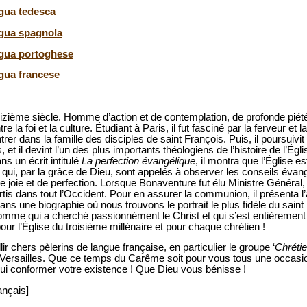
ngua tedesca
ingua spagnola
ingua portoghese
ngua francese
izième siècle. Homme d’action et de contemplation, de profonde piété 
e la foi et la culture. Étudiant à Paris, il fut fasciné par la ferveur et 
er dans la famille des disciples de saint François. Puis, il poursuivit
, et il devint l’un des plus importants théologiens de l’histoire de l’Égl
s un écrit intitulé
La perfection évangélique
, il montra que l’Église e
lles qui, par la grâce de Dieu, sont appelés à observer les conseils éva
de joie et de perfection. Lorsque Bonaventure fut élu Ministre Général
is dans tout l’Occident. Pour en assurer la communion, il présenta l
s une biographie où nous trouvons le portrait le plus fidèle du saint
mme qui a cherché passionnément le Christ et qui s’est entièrement 
ur l’Église du troisième millénaire et pour chaque chrétien !
r chers pèlerins de langue française, en particulier le groupe ‘
Chréti
de Versailles. Que ce temps du Carême soit pour vous tous une occasi
 lui conformer votre existence ! Que Dieu vous bénisse !
ançais]