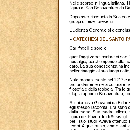
Nel discorso in lingua italiana, i
figura di San Bonaventura da B
Dopo aver riassunto la Sua catech
gruppi di fedeli presenti.
L’Udienza Generale si è conclus
●
CATECHESI DEL SANTO PA
Cari fratelli e sorelle,
quest’oggi vorrei parlare di sa
nostalgia, perché ripenso alle r
caro. La sua conoscenza ha inci
pellegrinaggio al suo luogo nati
Nato probabilmente nel 1217 e mor
profondamente nella cultura e nell
filosofia e della teologia. Tra le
staglia appunto Bonaventura, uo
Si chiamava Giovanni da Fidanz
egli stesso racconta. Era stato 
dalla morte. Sua madre, allora, r
figura del Poverello di Assisi gl
per i suoi studi. Aveva ottenuto 
tempi. A quel punto, come tanti