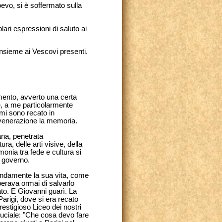
ioevo, si è soffermato sulla
ari espressioni di saluto ai
insieme ai Vescovi presenti.
mento, avverto una certa
e, a me particolarmente
mi sono recato in
n venerazione la memoria.
ana, penetrata
ra, delle arti visive, della
monia tra fede e cultura si
l governo.
ndamente la sua vita, come
perava ormai di salvarlo
to. E Giovanni guarì. La
Parigi, dove si era recato
estigioso Liceo dei nostri
ruciale: "Che cosa devo fare