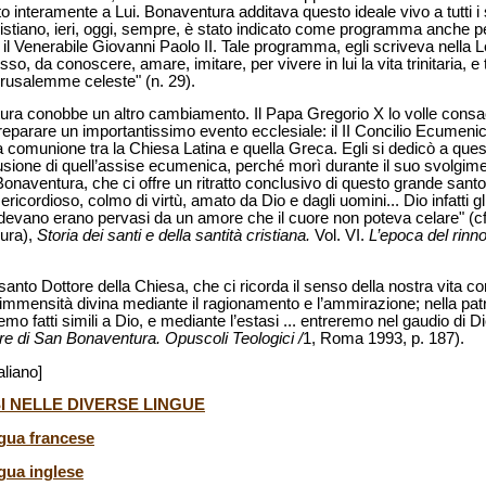
ato interamente a Lui. Bonaventura additava questo ideale vivo a tutti 
ristiano, ieri, oggi, sempre, è stato indicato come programma anche p
il Venerabile Giovanni Paolo II. Tale programma, egli scriveva nella 
esso, da conoscere, amare, imitare, per vivere in lui la vita trinitaria, e
rusalemme celeste" (n. 29).
tura conobbe un altro cambiamento. Il Papa Gregorio X lo volle con
reparare un importantissimo evento ecclesiale: il II Concilio Ecumeni
a comunione tra la Chiesa Latina e quella Greca. Egli si dedicò a que
usione di quell’assise ecumenica, perché morì durante il suo svolgim
Bonaventura, che ci offre un ritratto conclusivo di questo grande santo
ricordioso, colmo di virtù, amato da Dio e dagli uomini... Dio infatti g
vedevano erano pervasi da un amore che il cuore non poteva celare" (c
cura),
Storia dei santi e della santità cristiana.
Vol. VI.
L’epoca del rin
anto Dottore della Chiesa, che ci ricorda il senso della nostra vita co
mmensità divina mediante il ragionamento e l’ammirazione; nella patr
o fatti simili a Dio, e mediante l’estasi ... entreremo nel gaudio di Di
e di San Bonaventura. Opuscoli Teologici /
1, Roma 1993, p. 187).
aliano]
I NELLE DIVERSE LINGUE
ngua francese
ngua inglese