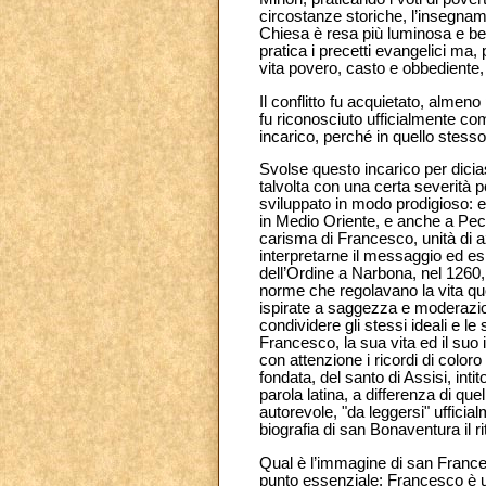
circostanze storiche, l’insegnam
Chiesa è resa più luminosa e bella
pratica i precetti evangelici ma, 
vita povero, casto e obbediente, 
Il conflitto fu acquietato, alme
fu riconosciuto ufficialmente com
incarico, perché in quello stesso
Svolse questo incarico per dicia
talvolta con una certa severità p
sviluppato in modo prodigioso: er
in Medio Oriente, e anche a Pech
carisma di Francesco, unità di azi
interpretarne il messaggio ed esi
dell’Ordine a Narbona, nel 1260, 
norme che regolavano la vita quot
ispirate a saggezza e moderazion
condividere gli stessi ideali e 
Francesco, la sua vita ed il suo
con attenzione i ricordi di col
fondata, del santo di Assisi, intit
parola latina, a differenza di quel
autorevole, "da leggersi" ufficial
biografia di san Bonaventura il ri
Qual è l’immagine di san France
punto essenziale: Francesco è