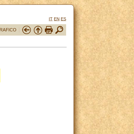
IT
EN
ES
RAFICO