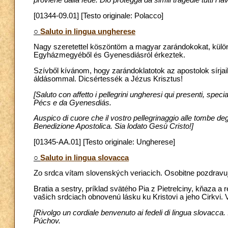
proviene dalla fede. Dio protegga da simili tragedie tutti i la
[01344-09.01] [Testo originale: Polacco]
○
Saluto in lingua ungherese
Nagy szeretettel köszöntöm a magyar zarándokokat, különö
Egyházmegyéből és Gyenesdiásról érkeztek.
Szívből kívánom, hogy zarándoklatotok az apostolok sírja
áldásommal. Dicsértessék a Jézus Krisztus!
[Saluto con affetto i pellegrini ungheresi qui presenti, spec
Pécs e da Gyenesdiás.
Auspico di cuore che il vostro pellegrinaggio alle tombe degli
Benedizione Apostolica. Sia lodato Gesù Cristo!]
[01345-AA.01] [Testo originale: Ungherese]
○
Saluto in lingua slovacca
Zo srdca vítam slovenských veriacich. Osobitne pozdrav
Bratia a sestry, príklad svätého Pia z Pietrelciny, kňaza 
vašich srdciach obnovenú lásku ku Kristovi a jeho Cirkvi
[Rivolgo un cordiale benvenuto ai fedeli di lingua slovacca.
Púchov.