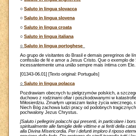
○
Saluto in lingua slovacca
○
Saluto in lingua slovena
○
Saluto in lingua croata
○
Saluto in lingua italiana
○
Saluto in lingua portoghese
Ao grupo de visitantes do Brasil e demais peregrinos de 
confissão de fé e amor a Jesus Cristo. Que o exemplo de
incessantemente uma união sempre mais íntima com Ele.
[01343-06.01] [Texto original: Português]
○
Saluto in lingua polacca
Pozdrawiam obecnych tu pielgrzymów polskich, a szczegól
duchowo z rodzinami ofiar i poszkodowanymi w katastrofi
Miłosierdziu. Zmarłym upraszam łaskę życia wiecznego, r
Niech Bóg zachowa ludzi pracy od podobnych tragiczny
pochwalony Jezus Chrystus.
[Saluto i pellegrini polacchi qui presenti, in particolare i b
spiritualmente alle famiglie delle vittime e ai feriti della ca
alla Divina Misericordia. Per i defunti imploro il riposo eterno,