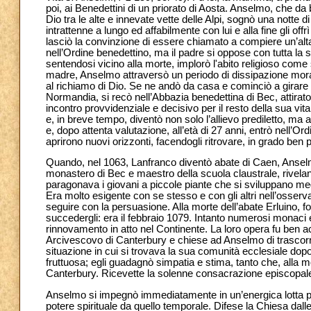
poi, ai Benedettini di un priorato di Aosta. Anselmo, che d
Dio tra le alte e innevate vette delle Alpi, sognò una notte 
intrattenne a lungo ed affabilmente con lui e alla fine gli o
lasciò la convinzione di essere chiamato a compiere un’alt
nell’Ordine benedettino, ma il padre si oppose con tutta la
sentendosi vicino alla morte, implorò l'abito religioso co
madre, Anselmo attraversò un periodo di dissipazione morale:
al richiamo di Dio. Se ne andò da casa e cominciò a girare 
Normandia, si recò nell’Abbazia benedettina di Bec, attirat
incontro provvidenziale e decisivo per il resto della sua vita
e, in breve tempo, diventò non solo l’allievo prediletto, m
e, dopo attenta valutazione, all’età di 27 anni, entrò nell’O
aprirono nuovi orizzonti, facendogli ritrovare, in grado ben
Quando, nel 1063, Lanfranco diventò abate di Caen, Anselm
monastero di Bec e maestro della scuola claustrale, riveland
paragonava i giovani a piccole piante che si sviluppano me
Era molto esigente con se stesso e con gli altri nell’osser
seguire con la persuasione. Alla morte dell’abate Erluino,
succedergli: era il febbraio 1079. Intanto numerosi monaci er
rinnovamento in atto nel Continente. La loro opera fu ben a
Arcivescovo di Canterbury e chiese ad Anselmo di trascorrere
situazione in cui si trovava la sua comunità ecclesiale do
fruttuosa; egli guadagnò simpatia e stima, tanto che, alla m
Canterbury. Ricevette la solenne consacrazione episcopal
Anselmo si impegnò immediatamente in un’energica lotta per
potere spirituale da quello temporale. Difese la Chiesa dalle 