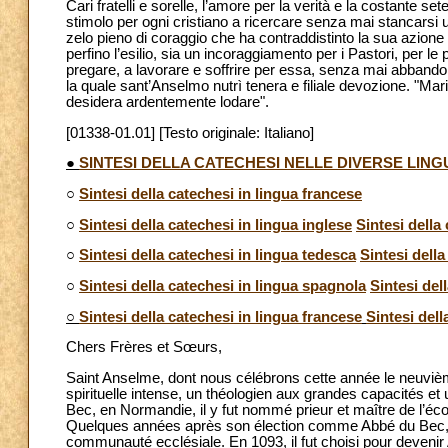
Cari fratelli e sorelle, l’amore per la verità e la costante 
stimolo per ogni cristiano a ricercare senza mai stancarsi un
zelo pieno di coraggio che ha contraddistinto la sua azione
perfino l’esilio, sia un incoraggiamento per i Pastori, per le
pregare, a lavorare e soffrire per essa, senza mai abbandon
la quale sant’Anselmo nutrì tenera e filiale devozione. "Mar
desidera ardentemente lodare".
[01338-01.01] [Testo originale: Italiano]
●
SINTESI DELLA CATECHESI NELLE DIVERSE LING
○
Sintesi della catechesi in lingua francese
○
Sintesi della catechesi in lingua inglese
Sintesi della
○
Sintesi della catechesi in lingua tedesca
Sintesi della
○
Sintesi della catechesi in lingua spagnola
Sintesi del
○
Sintesi della catechesi in lingua francese
Sintesi dell
Chers Frères et Sœurs,
Saint Anselme, dont nous célébrons cette année le neuvième
spirituelle intense, un théologien aux grandes capacités et 
Bec, en Normandie, il y fut nommé prieur et maître de l’écol
Quelques années après son élection comme Abbé du Bec, il 
communauté ecclésiale. En 1093, il fut choisi pour devenir