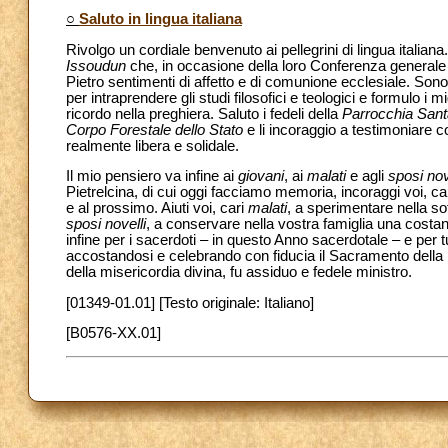
○
Saluto in lingua italiana
Rivolgo un cordiale benvenuto ai pellegrini di lingua italiana.
Issoudun
che, in occasione della loro Conferenza generale
Pietro sentimenti di affetto e di comunione ecclesiale. Sono 
per intraprendere gli studi filosofici e teologici e formulo i m
ricordo nella preghiera. Saluto i fedeli della
Parrocchia Sant
Corpo Forestale dello Stato
e li incoraggio a testimoniare c
realmente libera e solidale.
Il mio pensiero va infine ai
giovani
, ai
malati
e agli
sposi nov
Pietrelcina, di cui oggi facciamo memoria, incoraggi voi, ca
e al prossimo. Aiuti voi, cari
malati
, a sperimentare nella sof
sposi novelli
, a conservare nella vostra famiglia una costan
infine per i sacerdoti – in questo Anno sacerdotale – e per tu
accostandosi e celebrando con fiducia il Sacramento della R
della misericordia divina, fu assiduo e fedele ministro.
[01349-01.01] [Testo originale: Italiano]
[B0576-XX.01]