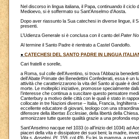
Nel discorso in lingua italiana, il Papa, continuando il ciclo
Medioevo, si è soffermato su Sant’Anselmo d’Aosta.
Dopo aver riassunto la Sua catechesi in diverse lingue, il San
presenti.
L’Udienza Generale si è conclusa con il canto del
Pater No
Al termine il Santo Padre è rientrato a Castel Gandolfo.
●
CATECHESI DEL SANTO PADRE IN LINGUA ITALIA
Cari fratelli e sorelle,
a Roma, sul colle dell’Aventino, si trova l'Abbazia benedett
dell'Abate Primate dei Benedettini Confederati, essa è un luo
attività che caratterizzarono la vita del Santo al quale è de
morte. Le molteplici iniziative, promosse specialmente dall
l’interesse che continua a suscitare questo pensatore me
Canterbury a motivo delle città con le quali è stato in rappor
collocate in tre Nazioni diverse – Italia, Francia, Inghilterr
eccellente educatore di giovani, teologo con una straordin
difensore della
libertas Ecclesiae
, della libertà della Chie
armonizzare tutte queste qualità grazie a una profonda esp
Sant’Anselmo nacque nel 1033 (o all’inizio del 1034) ad Aost
piaceri della vita e dissipatore dei suoi beni; la madre, inv
Vita s. Anselmi
,
PL
159, col 49). Fu lei, la mamma, a prende