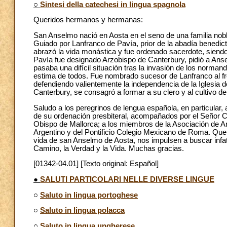
○
Sintesi della catechesi in lingua spagnola
Queridos hermanos y hermanas:
San Anselmo nació en Aosta en el seno de una familia nob
Guiado por Lanfranco de Pavía, prior de la abadía benedictin
abrazó la vida monástica y fue ordenado sacerdote, sien
Pavía fue designado Arzobispo de Canterbury, pidió a Ans
pasaba una difícil situación tras la invasión de los norma
estima de todos. Fue nombrado sucesor de Lanfranco al fr
defendiendo valientemente la independencia de la Iglesia de
Canterbury, se consagró a formar a su clero y al cultivo de 
Saludo a los peregrinos de lengua española, en particular,
de su ordenación presbiteral, acompañados por el Señor 
Obispo de Mallorca; a los miembros de la Asociación de Ar
Argentino y del Pontificio Colegio Mexicano de Roma. Que e
vida de san Anselmo de Aosta, nos impulsen a buscar infa
Camino, la Verdad y la Vida. Muchas gracias.
[01342-04.01] [Texto original: Español]
●
SALUTI PARTICOLARI NELLE DIVERSE LINGUE
○
Saluto in lingua portoghese
○
Saluto in lingua polacca
○
Saluto in lingua ungherese