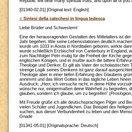
Republic will bear many spiritual fruits, and upon all of yo
[01340-02.01] [Original text: English]
○
Sintesi della catechesi in lingua tedesca
Liebe Brüder und Schwestern!
Eine der herausragenden Gestalten des Mittelalters ist de
Jahr begehen. Wie seine Lebensstationen deutlich mache
wurde um 1033 in Aosta in Norditalien geboren, wirkte dan
wurde schließlich Erzbischof von Canterbury in England, wo
zum Nachfolger Petri mutig für die Freiheit der Kirche gege
englischen Königen, und er mußte auch die bittere Erfahr
Theologe und Denker. Er gilt als Vater der scholastischen T
strenge Logik seines Denkens ist ganz darauf ausgerichte
Theologie aber in einer tiefen Erfahrung des Glaubens gr
annimmt und das Wort Gottes in das tägliche Leben hinei
Ausdruck: „Herr, ich versuche nicht, in deine Höhe vorzudr
wünsche nur, einigermaßen deine Wahrheit zu begreifen, di
glauben, sondern ich glaube, um zu begreifen" (
Proslogion
Mit Freude grüße ich alle deutschsprachigen Pilger und B
vielen Schüler und Jugendlichen. Das Beispiel des heilige
suchen, aus dieser Verbundenheit zu leben und den Mensc
Gnade
[01341-05.01] [Originalsprache: Deutsch]