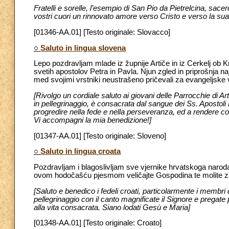
Fratelli e sorelle, l’esempio di San Pio da Pietrelcina, sacer
vostri cuori un rinnovato amore verso Cristo e verso la sua 
[01346-AA.01] [Testo originale: Slovacco]
○
Saluto in lingua slovena
Lepo pozdravljam mlade iz župnije Artiče in iz Cerkelj ob 
svetih apostolov Petra in Pavla. Njun zgled in priprošnja n
med svojimi vrstniki neustrašeno pričevali za evangeljske 
[Rivolgo un cordiale saluto ai giovani delle Parrocchie di Ar
in pellegrinaggio, è consacrata dal sangue dei Ss. Apostoli P
progredire nella fede e nella perseveranza, ed a rendere cos
Vi accompagni la mia benedizione!]
[01347-AA.01] [Testo originale: Sloveno]
○
Saluto in lingua croata
Pozdravljam i blagoslivljam sve vjernike hrvatskoga narod
ovom hodočašću pjesmom veličajte Gospodina te molite za 
[Saluto e benedico i fedeli croati, particolarmente i membri 
pellegrinaggio con il canto magnificate il Signore e pregate
alla vita consacrata. Siano lodati Gesù e Maria]
[01348-AA.01] [Testo originale: Croato]