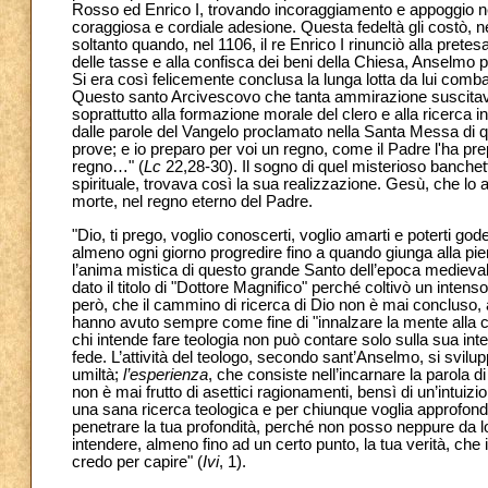
Rosso ed Enrico I, trovando incoraggiamento e appoggio 
coraggiosa e cordiale adesione. Questa fedeltà gli costò, n
soltanto quando, nel 1106, il re Enrico I rinunciò alla prete
delle tasse e alla confisca dei beni della Chiesa, Anselmo po
Si era così felicemente conclusa la lunga lotta da lui comba
Questo santo Arcivescovo che tanta ammirazione suscitava i
soprattutto alla formazione morale del clero e alla ricerca i
dalle parole del Vangelo proclamato nella Santa Messa di qu
prove; e io preparo per voi un regno, come il Padre l'ha p
regno…" (
Lc
22,28-30). Il sogno di quel misterioso banchet
spirituale, trovava così la sua realizzazione. Gesù, che lo
morte, nel regno eterno del Padre.
"Dio, ti prego, voglio conoscerti, voglio amarti e poterti g
almeno ogni giorno progredire fino a quando giunga alla pi
l’anima mistica di questo grande Santo dell’epoca medievale,
dato il titolo di "Dottore Magnifico" perché coltivò un intens
però, che il cammino di ricerca di Dio non è mai concluso, 
hanno avuto sempre come fine di "innalzare la mente alla c
chi intende fare teologia non può contare solo sulla sua in
fede. L’attività del teologo, secondo sant’Anselmo, si svilup
umiltà;
l’esperienza
, che consiste nell’incarnare la parola d
non è mai frutto di asettici ragionamenti, bensì di un’intuiz
una sana ricerca teologica e per chiunque voglia approfondire
penetrare la tua profondità, perché non posso neppure da lo
intendere, almeno fino ad un certo punto, la tua verità, che
credo per capire" (
Ivi
, 1).