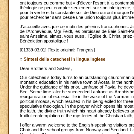
ont toujours eu comme but « d’élever l’esprit à la contemplat
théologie ne peut compter seulement sur son intelligence, m
pour la vérité et la constante soif de Dieu qui ont marqué l
pour rechercher sans cesse une union toujours plus intime 
J’accueille avec joie ce matin les pèlerins francophones. 
de l’Archevêque, Mgr Feidt, les paroisses de Baie Saint-P
saint Anselme, aimez, vous aussi, l’Eglise du Christ, priez 
Bénédiction apostolique !
[01339-03.01] [Texte original: Français]
○
Sintesi della catechesi in lingua inglese
Dear Brothers and Sisters,
Our catechesis today turns to an outstanding churchman of
monastic education in his native town of Aosta, in the nort
Under the guidance of his prior, Lanfranc of Pavia, he devo
Bec. Some time later he succeeded Lanfranc as Archbisho
reorganization of ecclesial life in the wake of the Norman 
political inroads, which resulted in his being exiled for three
speculative theologian. In the prayer which opens his most
the faith, the divine truth which his heart already believes
fruitful contemplation of the mysteries of the Christian fait
I offer a warm welcome to the English-speaking visitors pr
Choir and the school groups from Norway and Scotland. I a