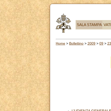
SALA STAMPA
VAT
Home
>
Bollettino
>
2009
>
09
>
2
L’UDIENZA GENERAL