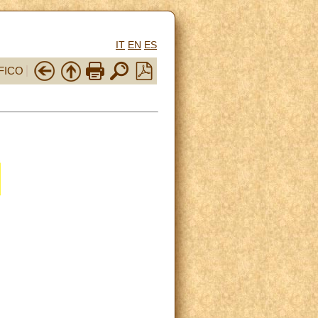
IT
EN
ES
FICO