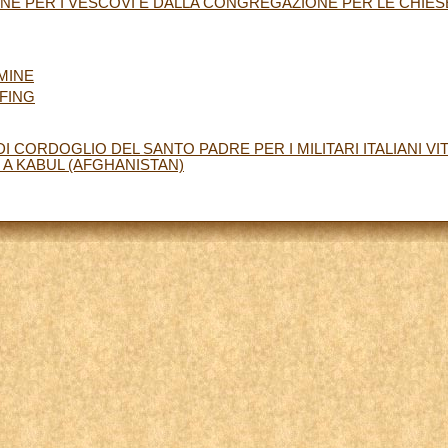
E PER I VESCOVI E DALLA CONGREGAZIONE PER LE CHIESE
MINE
EFING
 CORDOGLIO DEL SANTO PADRE PER I MILITARI ITALIANI VI
A KABUL (AFGHANISTAN)