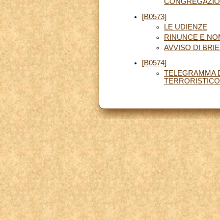
CONGREGAZION
[B0573]
LE UDIENZE
RINUNCE E NO
AVVISO DI BRI
[B0574]
TELEGRAMMA DI
TERRORISTICO 