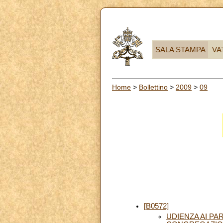
SALA STAMPA
VA
Home
>
Bollettino
>
2009
>
09
[B0572]
UDIENZA AI P