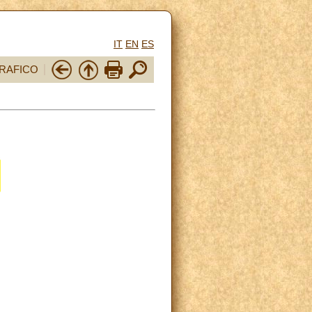
IT
EN
ES
RAFICO