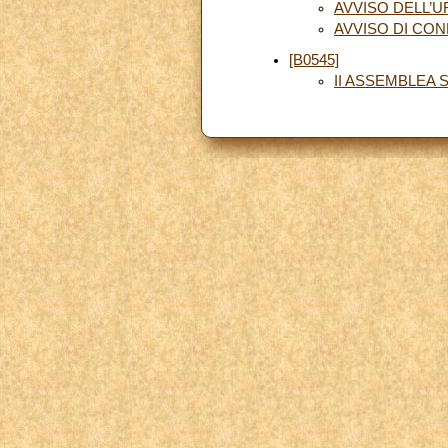
AVVISO DELL’U
AVVISO DI CO
[B0545]
II ASSEMBLEA S