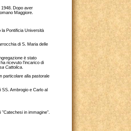
no 1948. Dopo aver
o Romano Maggiore.
la Pontificia Università
rrocchia di S. Maria delle
ongregazione è stato
a ricevuto l’incarico di
a Cattolica
.
 particolare alla pastorale
ei SS. Ambrogio e Carlo al
 di "Catechesi in immagine".