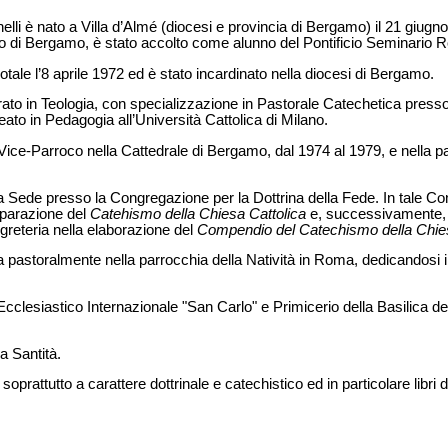
elli è nato a Villa d’Almé (diocesi e provincia di Bergamo) il 21 giug
rio di Bergamo, è stato accolto come alunno del Pontificio Seminari
tale l’8 aprile 1972 ed è stato incardinato nella diocesi di Bergamo.
rato in Teologia, con specializzazione in Pastorale Catechetica presso 
ato in Pedagogia all’Università Cattolica di Milano.
Vice-Parroco nella Cattedrale di Bergamo, dal 1974 al 1979, e nella pa
a Sede presso la Congregazione per la Dottrina della Fede. In tale C
reparazione del
Catehismo della Chiesa Cattolica
e, successivamente, h
egreteria nella elaborazione del
Compendio del Catechismo della Chies
a pastoralmente nella parrocchia della Natività in Roma, dedicandosi in
Ecclesiastico Internazionale "San Carlo" e Primicerio della Basilica d
a Santità.
soprattutto a carattere dottrinale e catechistico ed in particolare libri