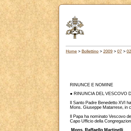
Home
>
Bollettino
>
2009
>
07
>
0
RINUNCE E NOMINE
● RINUNCIA DEL VESCOVO D
Il Santo Padre Benedetto XVI ha a
Mons. Giuseppe Matarrese, in co
Il Papa ha nominato Vescovo della
Capo Ufficio della Congregazione
Mons. Raffaello Martinelli