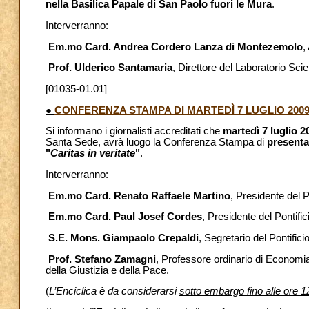
nella Basilica Papale di San Paolo fuori le Mura
.
Interverranno:
Em.mo Card. Andrea Cordero Lanza di Montezemolo
,
Prof. Ulderico Santamaria
, Direttore del Laboratorio Scie
[01035-01.01]
●
CONFERENZA STAMPA DI MARTEDÌ 7 LUGLIO 200
Si informano i giornalisti accreditati che
martedì 7 luglio 2
Santa Sede, avrà luogo la Conferenza Stampa di
presenta
"
Caritas in veritate
"
.
Interverranno:
Em.mo Card. Renato Raffaele Martino
, Presidente del P
Em.mo Card. Paul Josef Cordes
, Presidente del Pontifi
S.E. Mons. Giampaolo Crepaldi
, Segretario del Pontifici
Prof. Stefano Zamagni
, Professore ordinario di Economia 
della Giustizia e della Pace.
(
L’Enciclica è da considerarsi
sotto embargo fino alle ore 12