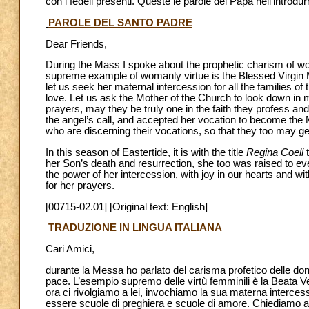
con i fedeli presenti. Queste le parole del Papa nell’introd
PAROLE DEL SANTO PADRE
Dear Friends,
During the Mass I spoke about the prophetic charism of w
supreme example of womanly virtue is the Blessed Virgin 
let us seek her maternal intercession for all the families o
love. Let us ask the Mother of the Church to look down in m
prayers, may they be truly one in the faith they profess a
the angel’s call, and accepted her vocation to become the 
who are discerning their vocations, so that they too may ge
In this season of Eastertide, it is with the title
Regina Coeli
t
her Son’s death and resurrection, she too was raised to e
the power of her intercession, with joy in our hearts and wi
for her prayers.
[00715-02.01] [Original text: English]
TRADUZIONE IN LINGUA ITALIANA
Cari Amici,
durante la Messa ho parlato del carisma profetico delle donn
pace. L’esempio supremo delle virtù femminili è la Beata V
ora ci rivolgiamo a lei, invochiamo la sua materna interces
essere scuole di preghiera e scuole di amore. Chiediamo all