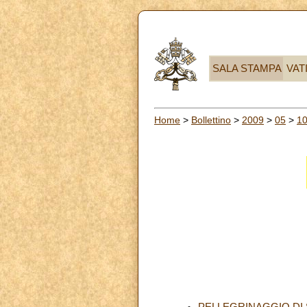
SALA STAMPA
VAT
Home
>
Bollettino
>
2009
>
05
>
1
PELLEGRINAGGIO DI S