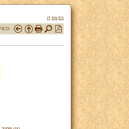
IT
EN
ES
FICO
009) (IX)