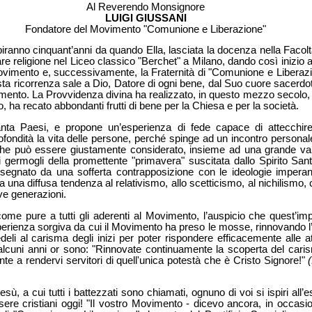
Al Reverendo Monsignore
LUIGI GIUSSANI
Fondatore del Movimento "Comunione e Liberazione"
iranno cinquant’anni da quando Ella, lasciata la docenza nella Facolt
 religione nel Liceo classico "Berchet" a Milano, dando così inizio a 
ovimento e, successivamente, la Fraternità di "Comunione e Liberazio
ta ricorrenza sale a Dio, Datore di ogni bene, dal Suo cuore sacerdota
imento. La Provvidenza divina ha realizzato, in questo mezzo secolo,
, ha recato abbondanti frutti di bene per la Chiesa e per la società.
nta Paesi, e propone un’esperienza di fede capace di attecchire 
fondità la vita delle persone, perché spinge ad un incontro persona
e può essere giustamente considerato, insieme ad una grande varie
rmogli della promettente "primavera" suscitata dallo Spirito Santo 
gnato da una sofferta contrapposizione con le ideologie imperanti
a una diffusa tendenza al relativismo, allo scetticismo, al nichilismo, 
ve generazioni.
ome pure a tutti gli aderenti al Movimento, l’auspicio che quest’imp
sperienza sorgiva da cui il Movimento ha preso le mosse, rinnovando l’
edeli al carisma degli inizi per poter rispondere efficacemente alle a
 alcuni anni or sono: "Rinnovate continuamente la scoperta del caris
e a rendervi servitori di quell'unica potestà che è Cristo Signore!"
sù, a cui tutti i battezzati sono chiamati, ognuno di voi si ispiri all
sere cristiani oggi! "Il vostro Movimento - dicevo ancora, in occasi