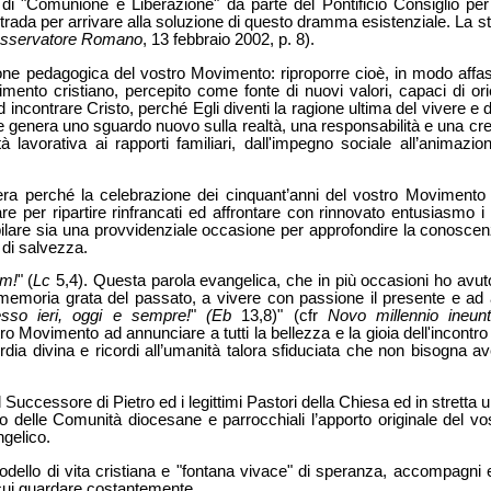
 di "Comunione e Liberazione" da parte del Pontificio Consiglio per 
trada per arrivare alla soluzione di questo dramma esistenziale. La st
sservatore Romano
,
13 febbraio 2002, p. 8).
izione pedagogica del vostro Movimento: riproporre cioè, in modo affas
ento cristiano, percepito come fonte di nuovi valori, capaci di orie
 incontrare Cristo, perché Egli diventi la ragione ultima del vivere e
e genera uno sguardo nuovo sulla realtà, una responsabilità e una cr
ità lavorativa ai rapporti familiari, dall'impegno sociale all’animazi
era perché la celebrazione dei cinquant’anni del vostro Movimento
are per ripartire rinfrancati ed affrontare con rinnovato entusiasmo i
bilare sia una provvidenziale occasione per approfondire la conoscen
di salvezza.
um!
" (
Lc
5,4). Questa parola evangelica, che in più occasioni ho avuto
memoria grata del passato, a vivere con passione il presente e ad ap
sso ieri, oggi e sempre!
"
(Eb
13,8)" (cfr
Novo millennio ineun
ro Movimento ad annunciare a tutti la bellezza e la gioia dell'incontr
dia divina e ricordi all’umanità talora sfiduciata che non bisogna av
uccessore di Pietro ed i legittimi Pastori della Chiesa ed in stretta u
erno delle Comunità diocesane e parrocchiali l’apporto originale del v
gelico.
ello di vita cristiana e "fontana vivace" di speranza, accompagni 
cui guardare costantemente.