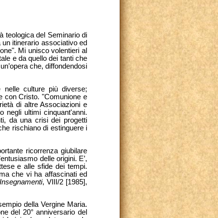
à teologica del Seminario di
un itinerario associativo ed
ne". Mi unisco volentieri al
le e da quello dei tanti che
 un’opera che, diffondendosi
nelle culture più diverse;
le con Cristo. "Comunione e
tà di altre Associazioni e
negli ultimi cinquant'anni.
, da una crisi dei progetti
che rischiano di estinguere i
ortante ricorrenza giubilare
entusiasmo delle origini. E’,
ttese e alle sfide dei tempi.
ma che vi ha affascinati ed
(Insegnamenti
, VIII/2 [1985],
’esempio della Vergine Maria.
one del 20° anniversario del