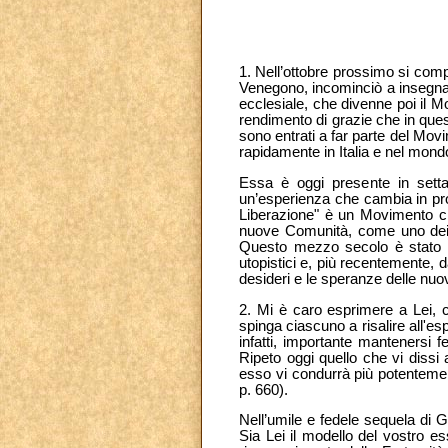
1. Nell’ottobre prossimo si comp
Venegono, incominciò a insegnare
ecclesiale, che divenne poi il M
rendimento di grazie che in ques
sono entrati a far parte del Mov
rapidamente in Italia e nel mondo
Essa è oggi presente in setta
un’esperienza che cambia in pro
Liberazione" è un Movimento ch
nuove Comunità, come uno dei ge
Questo mezzo secolo è stato se
utopistici e, più recentemente, d
desideri e le speranze delle nuo
2. Mi è caro esprimere a Lei, c
spinga ciascuno a risalire all'e
infatti, importante mantenersi f
Ripeto oggi quello che vi dissi
esso vi condurrà più potentement
p. 660).
Nell’umile e fedele sequela di Ge
Sia Lei il modello del vostro es