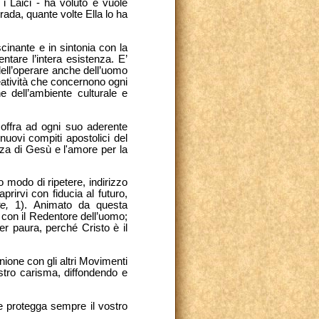
i Laici - ha voluto e vuole
rada, quante volte Ella lo ha
cinante e in sintonia con la
ntare l’intera esistenza. E’
 dell’operare anche dell’uomo
eatività che concernono ogni
one dell’ambiente culturale e
 offra ad ogni suo aderente
 nuovi compiti apostolici del
za di Gesù e l'amore per la
 modo di ripetere, indirizzo
rirvi con fiducia al futuro,
te,
1). Animato da questa
o con il Redentore dell’uomo;
er paura, perché Cristo è il
nione con gli altri Movimenti
ostro carisma, diffondendo e
e protegga sempre il vostro