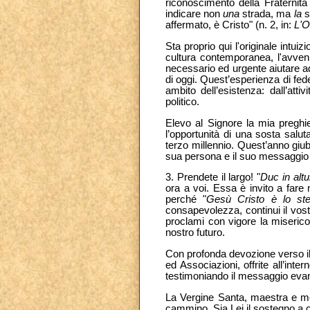
riconoscimento della Fraternità
indicare non
una
strada, ma
la
s
affermato, è Cristo" (n. 2, in:
L'O
Sta proprio qui l'originale intu
cultura contemporanea, l'avvenim
necessario ed urgente aiutare ad
di oggi. Quest’esperienza di fed
ambito dell’esistenza: dall’attiv
politico.
Elevo al Signore la mia preghi
l’opportunità di una sosta salut
terzo millennio. Quest’anno giu
sua persona e il suo messaggio 
3. Prendete il largo! "
Duc in alt
ora a voi. Essa è invito a fare 
perché "
Gesù Cristo è lo ste
consapevolezza, continui il vost
proclami con vigore la misericor
nostro futuro.
Con profonda devozione verso il S
ed Associazioni, offrite all’int
testimoniando il messaggio evan
La Vergine Santa, maestra e mod
cammino. Sia Lei il sostegno a 