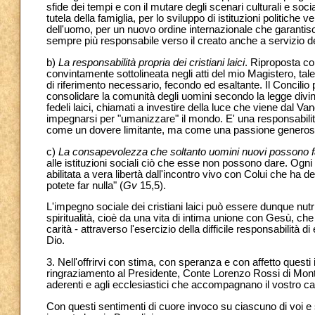
sfide dei tempi e con il mutare degli scenari culturali e social
tutela della famiglia, per lo sviluppo di istituzioni politic
dell'uomo, per un nuovo ordine internazionale che garantisca
sempre più responsabile verso il creato anche a servizio de
b)
La responsabilità propria dei cristiani laici
. Riproposta co
convintamente sottolineata negli atti del mio Magistero, tale
di riferimento necessario, fecondo ed esaltante. Il Concilio 
consolidare la comunità degli uomini secondo la legge divin
fedeli laici, chiamati a investire della luce che viene dal Van
impegnarsi per "umanizzare" il mondo. E' una responsabilit
come un dovere limitante, ma come una passione generosa
c)
La consapevolezza che soltanto uomini nuovi possono fa
alle istituzioni sociali ciò che esse non possono dare. Ogni
abilitata a vera libertà dall'incontro vivo con Colui che ha dett
potete far nulla" (
Gv
15,5).
L'impegno sociale dei cristiani laici può essere dunque nut
spiritualità, cioè da una vita di intima unione con Gesù, che
carità - attraverso l'esercizio della difficile responsabilit
Dio.
3. Nell'offrirvi con stima, con speranza e con affetto questi
ringraziamento al Presidente, Conte Lorenzo Rossi di Montele
aderenti e agli ecclesiastici che accompagnano il vostro 
Con questi sentimenti di cuore invoco su ciascuno di voi e su