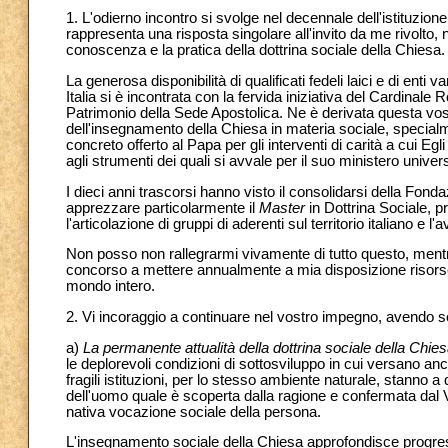
1. L'odierno incontro si svolge nel decennale dell'istituzion
rappresenta una risposta singolare all'invito da me rivolto, n
conoscenza e la pratica della dottrina sociale della Chiesa.
La generosa disponibilità di qualificati fedeli laici e di ent
Italia si è incontrata con la fervida iniziativa del Cardinale
Patrimonio della Sede Apostolica. Ne è derivata questa vostr
dell'insegnamento della Chiesa in materia sociale, specialme
concreto offerto al Papa per gli interventi di carità a cui E
agli strumenti dei quali si avvale per il suo ministero univer
I dieci anni trascorsi hanno visto il consolidarsi della Fondaz
apprezzare particolarmente il
Master
in Dottrina Sociale, p
l'articolazione di gruppi di aderenti sul territorio italiano e 
Non posso non rallegrarmi vivamente di tutto questo, ment
concorso a mettere annualmente a mia disposizione risorse p
mondo intero.
2. Vi incoraggio a continuare nel vostro impegno, avendo s
a)
La permanente attualità della dottrina sociale della Chie
le deplorevoli condizioni di sottosviluppo in cui versano anco
fragili istituzioni, per lo stesso ambiente naturale, stanno a
dell'uomo quale è scoperta dalla ragione e confermata dal 
nativa vocazione sociale della persona.
L'insegnamento sociale della Chiesa approfondisce progressi