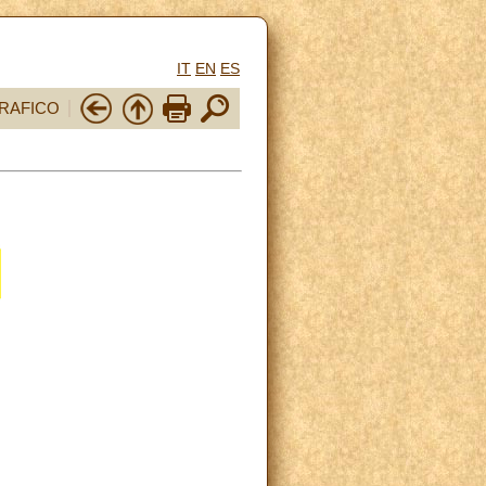
IT
EN
ES
RAFICO