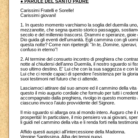
● PAROLE DEL SANTO PADRE
Carissimi Fratelli e Sorelle!
Carissimi giovani!
1. In questo momento varchiamo la soglia del duemila uno, e 
mezzanotte, che segna questo storico passaggio, sostiamo, c
secolo e del millennio trascorsi. Drammi e speranze, gioie 
Dio guida gli eventi dell'umanità. Egli cammina con gli uom
questa notte? Come non ripetergli: "
In te, Domine, speravi
confuso in eterno"!
2. Al termine del consueto incontro di preghiera che contras
notte al chiudersi dell'anno Duemila, il nostro sguardo si fi
suo ultimo destino. E' Lui che con la sua saggezza e con la f
Lui che ci rende capaci di spendere l'esistenza per la gloria
suoi testimoni nel futuro che ci attende.
Lasciamoci attirare dal suo amore ed il cammino della vita 
questo il mio augurio cordiale che formulo per tutti i cred
accompagnato dalla preghiera, rivolgo in questo momento a q
ciascuno invoco l'aiuto provvidente del Signore.
Il mio sguardo si allarga ora al mondo intero. Auguro che il n
prosperità! In particolare, il mio pensiero va ai giovani, spe
li guidi nel cammino della vita e li renda forti nella testimon
Affido questi auspici all'intercessione della Madonna.
Vergine Santissima, Alba dei tempi nuovi,