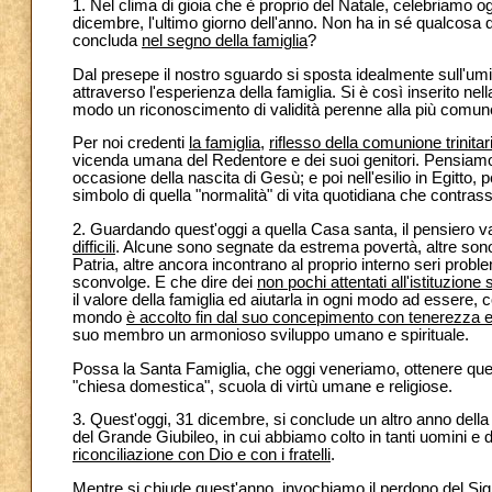
1. Nel clima di gioia che è proprio del Natale, celebriamo o
dicembre, l'ultimo giorno dell'anno. Non ha in sé qualcosa di
concluda
nel segno della famiglia
?
Dal presepe il nostro sguardo si sposta idealmente sull'umil
attraverso l'esperienza della famiglia. Si è così inserito ne
modo un riconoscimento di validità perenne alla più comune 
Per noi credenti
la famiglia
,
riflesso della comunione trinitar
vicenda umana del Redentore e dei suoi genitori. Pensiamo 
occasione della nascita di Gesù; e poi nell'esilio in Egitto,
simbolo di quella "normalità" di vita quotidiana che contrass
2. Guardando quest'oggi a quella Casa santa, il pensiero 
difficili
. Alcune sono segnate da estrema povertà, altre sono
Patria, altre ancora incontrano al proprio interno seri prob
sconvolge. E che dire dei
non pochi attentati all'istituzione
il valore della famiglia ed aiutarla in ogni modo ad essere,
mondo
è accolto fin dal suo concepimento con tenerezza e
suo membro un armonioso sviluppo umano e spirituale.
Possa la Santa Famiglia, che oggi veneriamo, ottenere quest
"chiesa domestica", scuola di virtù umane e religiose.
3. Quest'oggi, 31 dicembre, si conclude un altro anno della
del Grande Giubileo, in cui abbiamo colto in tanti uomini 
riconciliazione con Dio e con i fratelli
.
Mentre si chiude quest'anno, invochiamo il perdono del Si