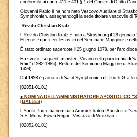
conformità ai cann. 411 e 401 § 1 del Codice di Diritto Can
Giovanni Paolo II ha nominato Vescovo Ausiliare di Strasbo
Symphronien, assegnandogli la sede titolare vescovile di 
Rev.do Christian Kratz
Il Rev.do Christian Kratz è nato a Strasbourg il 28 gennaio 
Etienne e quelli ecclesiastici nel Seminario Maggiore e nella
È stato ordinato sacerdote il 25 giugno 1978, per l’arcidioce
Ha svolto i seguenti ministeri: Vicario nella parrocchia di
Rhin" (1982-1985); Rettore del Seminario Maggiore di Stra
1998).
Dal 1998 è parroco di Saint Symphronien d’ Illkirch-Graffe
[02851-01.01]
●
NOMINA DELL’AMMINISTRATORE APOSTOLICO "
S
(GALLES)
Il Santo Padre ha nominato Amministratore Apostolico "
sed
S.E. Mons. Edwin Regan, Vescovo di Wrexham.
[02852-01.01]