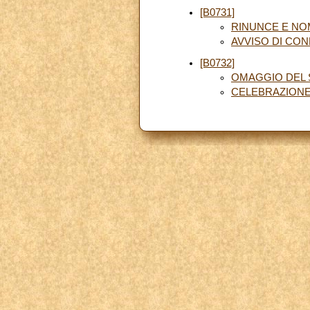
[B0731]
RINUNCE E NO
AVVISO DI CO
[B0732]
OMAGGIO DEL S
CELEBRAZIONE 