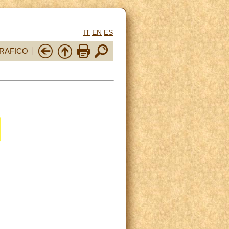
IT
EN
ES
RAFICO