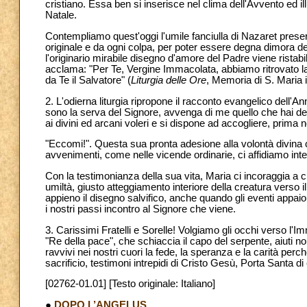
cristiano. Essa ben si inserisce nel clima dell'Avvento ed ill
Natale.
Contempliamo quest'oggi l'umile fanciulla di Nazaret preserv
originale e da ogni colpa, per poter essere degna dimora 
l'originario mirabile disegno d'amore del Padre viene ristab
acclama: "Per Te, Vergine Immacolata, abbiamo ritrovato la 
da Te il Salvatore" (
Liturgia delle Ore
, Memoria di S. Maria 
2. L'odierna liturgia ripropone il racconto evangelico dell
sono la serva del Signore, avvenga di me quello che hai det
ai divini ed arcani voleri e si dispone ad accogliere, prima ne
"Eccomi!". Questa sua pronta adesione alla volontà divina co
avvenimenti, come nelle vicende ordinarie, ci affidiamo int
Con la testimonianza della sua vita, Maria ci incoraggia a 
umiltà, giusto atteggiamento interiore della creatura verso i
appieno il disegno salvifico, anche quando gli eventi appaion
i nostri passi incontro al Signore che viene.
3. Carissimi Fratelli e Sorelle! Volgiamo gli occhi verso l'
"Re della pace", che schiaccia il capo del serpente, aiuti no
ravvivi nei nostri cuori la fede, la speranza e la carità pe
sacrificio, testimoni intrepidi di Cristo Gesù, Porta Santa d
[02762-01.01] [Testo originale: Italiano]
●
DOPO L’ANGELUS