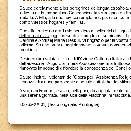
Saludo cordialmente a los peregrinos de lengua española, d
la fiesta de la Inmaculada Concepción, tan arraigada en Es
imitarla. A Ella, a la que hoy contemplamos gozosos como
como vuestros hogares y familias.
Con affetto rivolgo ora il mio pensiero ai pellegrini di lingua 
dell'Immacolata
, oggi presenti al completo - seminaristi, fam
Cardinale Andrzej Maria Deskur. Vi ringrazio per la vostra pr
odierna. So che proprio oggi rinnovate la vostra consacrazi
preghiera.
Desidero ora salutare i soci dell'
Azione Cattolica Italiana
, c
dell'adesione". Auguro all'intera Associazione una fruttuosa
rinnovato impegno di diffondere la conoscenza del Concilio 
Saluto, inoltre, i volontari dell'Opera per l'Assistenza Relig
i ragazzi di alcune parrocchie e scuole cattoliche del Milan
A voi, cari Romani, e a voi, pellegrini, do appuntamento pe
una serena giornata, nella luce della Madonna Immacolata.
[02763-XX.01] [Testo originale: Plurilingue]