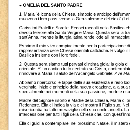
● OMELIA DEL SANTO PADRE
1. Maria "è icona della Chiesa, simbolo e anticipo dell’uman
muovono i loro passi verso la Gerusalemme del cielo" (Let
Carissimi Fratelli e Sorelle! Eccoci raccolti nella Basilica 
devoto fervore alla Santa Vergine Maria. Questa sera la trad
sant'Anna, mentre la liturgia latina rende lode all'Immacol
Esprimo il mio vivo compiacimento per la partecipazione di 
rappresentanza delle Chiese orientali cattoliche. Rivolgo il m
Basilica insieme con i loro fedeli.
2. Questa sera siamo tutti pervasi d'intima gioia: la gioia di
orientale. E' un cantico tutto centrato su Cristo, contempla
rinnovare a Maria il saluto dell'Arcangelo Gabriele:
Ave Mar
Abbiamo ripercorso le tappe della sua esistenza e reso lode 
verginale, inizio e principio della nuova creazione, alla sua 
specialmente nei momenti della sua passione, morte e risu
Madre del Signore risorto e Madre della Chiesa, Maria ci pr
Redentore. Ella ci indica la via e ci mostra il Figlio suo. Nel
misericordia ha fatto meraviglie nella sua umile ancella. La s
intercessione per tutti i figli della Chiesa che, con quest'Inn
Ella ci guidi a contemplare, nel prossimo Natale, il mistero