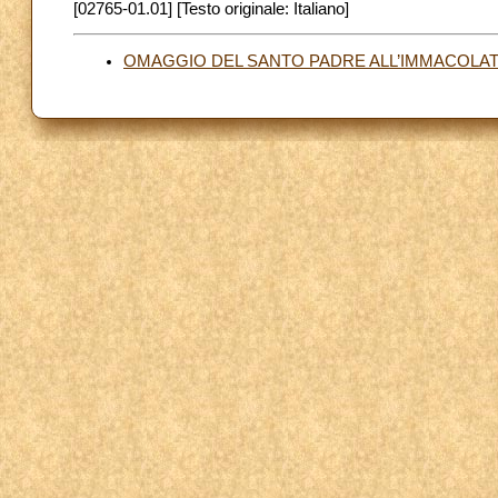
[02765-01.01] [Testo originale: Italiano]
OMAGGIO DEL SANTO PADRE ALL’IMMACOLATA