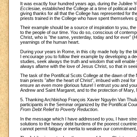
It was exactly four hundred years ago, during the Jubilee Y
Ecclesiae,
established the College at a time of political and 
giving thanks for all that the College has represented for t
priests trained in the College who have spent themselves g
Their example should be a source of inspiration to you, th
to the people of our time. You do so, conscious of contempo
Christ, who is "the same, yesterday, today and for ever" (
H
yearnings of the human heart.
During your years in Rome, in this city made holy by the b
I encourage you to follow their example by developing a de
studies, seek always the truth and wisdom that will enable
always aflame with the love of Jesus Christ, so that in see
The task of the Pontifical Scots College at the dawn of the 
train priests "after the heart of Christ", imbued with zeal 
ensure an even more glorious future! I entrust you and your
Andrew and Saint Margaret, and to the protection of Mary, 
5. Thanking Archbishop François Xavier Nguyên Van Thuân
participants in the Seminar organized by the Pontifical Co
From Debt Relief to Poverty Reduction
.
In the message which I have addressed to you, I have stress
solutions to the heavy debt burdens of the poorest countrie
cannot permit fatigue or inertia to weaken our commitment, 