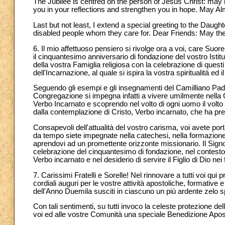
The Jubilee is centred on the person of Jesus Christ: may
you in your reflections and strengthen you in hope. May A
Last but not least, I extend a special greeting to the Daugh
disabled people whom they care for. Dear Friends: May the
6. Il mio affettuoso pensiero si rivolge ora a voi, care Suo
il cinquantesimo anniversario di fondazione del vostro Istit
della vostra Famiglia religiosa con la celebrazione di questi
dell'Incarnazione, al quale si ispira la vostra spiritualità ed 
Seguendo gli esempi e gli insegnamenti del Camilliano Pad
Congregazione si impegna infatti a vivere umilmente nella
Verbo Incarnato e scoprendo nel volto di ogni uomo il volto 
dalla contemplazione di Cristo, Verbo incarnato, che ha pre
Consapevoli dell'attualità del vostro carisma, voi avete port
da tempo siete impegnate nella catechesi, nella formazione d
aprendovi ad un promettente orizzonte missionario. Il Sig
celebrazione del cinquantesimo di fondazione, nel contesto 
Verbo incarnato e nel desiderio di servire il Figlio di Dio nei fr
7. Carissimi Fratelli e Sorelle! Nel rinnovare a tutti voi qui 
cordiali auguri per le vostre attività apostoliche, formative 
dell'Anno Duemila susciti in ciascuno un più ardente zelo 
Con tali sentimenti, su tutti invoco la celeste protezione 
voi ed alle vostre Comunità una speciale Benedizione Apos