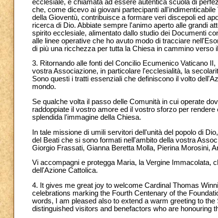
ecclesiale, è chiamata ad essere autentica scuola di perfezi
che, come dicevo ai giovani partecipanti all'indimenticabile
della Gioventù, contribuisce a formare veri discepoli ed apo
ricerca di Dio. Abbiate sempre l'animo aperto alle grandi a
spirito ecclesiale, alimentato dallo studio dei Documenti co
alle linee operative che ho avuto modo di tracciare nell'Es
di più una ricchezza per tutta la Chiesa in cammino verso il 
3. Ritornando alle fonti del Concilio Ecumenico Vaticano II,
vostra Associazione, in particolare l'ecclesialità, la secolarit
Sono questi i tratti essenziali che definiscono il volto dell'
mondo.
Se qualche volta il passo delle Comunità in cui operate do
raddoppiate il vostro amore ed il vostro sforzo per rendere 
splendida l'immagine della Chiesa.
In tale missione di umili servitori dell'unità del popolo di 
del Beati che si sono formati nell'ambito della vostra Associ
Giorgio Frassati, Gianna Beretta Molla, Pierina Morosini, An
Vi accompagni e protegga Maria, la Vergine Immacolata, ch
dell'Azione Cattolica.
4. It gives me great joy to welcome Cardinal Thomas Winni
celebrations marking the Fourth Centenary of the Foundation
words, I am pleased also to extend a warm greeting to the S
distinguished visitors and benefactors who are honouring t