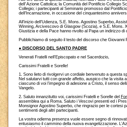
dell’ Azione Cattolica; la Comunità del Pontificio Collegio
Collegio; i partecipanti al Seminario promosso dal Pontifici
dell’Incarnazione, in occasione del cinquantesimo anniversar
All’inizio dell’Udienza, S.E. Mons. Agostino Superbo, Assi
Winning, Arcivescovo di Glasgow (Scozia), e S.E. Mons. Xa
Giustizia e della Pace hanno rivolto al Papa un indirizzo di
Pubblichiamo di seguito il testo del discorso che Giovanni 
● DISCORSO DEL SANTO PADRE
Venerati Fratelli nell'Episcopato e nel Sacerdozio,
Carissimi Fratelli e Sorelle!
1. Sono lieto di rivolgervi un cordiale benvenuto a questa s
Nel salutarvi tutti con grande affetto, auspico che la visita 
ciascuno di voi l'impegno di adesione a Cristo, il senso del
Vangelo.
2. Saluto innanzitutto voi, carissimi Fratelli e Sorelle del
For
assemblea qui a Roma. Saluto i Vescovi presenti ed i Pres
Monsignor Agostino Superbo, che ringrazio per le cortesi pa
sentimenti degli altri partecipanti.
La vostra odierna presenza vuole essere segno di rinnova
entusiasmo il cammino della nuova evangelizzazione. L'Az