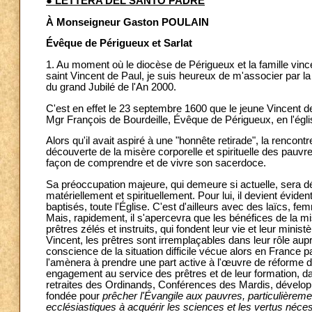
● LETTERA DEL SANTO PADRE
À Monseigneur Gaston POULAIN
Évêque de Périgueux et Sarlat
1. Au moment où le diocèse de Périgueux et la famille vince
saint Vincent de Paul, je suis heureux de m'associer par la
du grand Jubilé de l'An 2000.
C'est en effet le 23 septembre 1600 que le jeune Vincent 
Mgr François de Bourdeille, Évêque de Périgueux, en l'égl
Alors qu'il avait aspiré à une "honnête retirade", la renco
découverte de la misère corporelle et spirituelle des pauv
façon de comprendre et de vivre son sacerdoce.
Sa préoccupation majeure, qui demeure si actuelle, sera 
matériellement et spirituellement. Pour lui, il devient évide
baptisés, toute l'Église. C'est d'ailleurs avec des laïcs,
Mais, rapidement, il s'apercevra que les bénéfices de la m
prêtres zélés et instruits, qui fondent leur vie et leur minis
Vincent, les prêtres sont irremplaçables dans leur rôle aup
conscience de la situation difficile vécue alors en France
l'amènera à prendre une part active à l'œuvre de réforme d
engagement au service des prêtres et de leur formation, d
retraites des Ordinands, Conférences des Mardis, développ
fondée pour
prêcher l'Évangile aux pauvres, particulière
ecclésiastiques à acquérir les sciences et les vertus néces