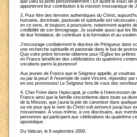
que Dieu lui porte personnellement ! En ayant le souci de l
apporteront leur contribution à la mission messianique de J
3. Pour être des témoins authentiques du Christ, aujourd'
humaine, doctrinale, pastorale et spirituelle est nécessaire 
en ce sens, et toujours à poursuivre, notamment auprès des 
crédibilité de son témoignage. Je souhaite aussi que les f
de leur fondateur, de contribuer à la formation et au soutien
J'encourage cordialement le diocèse de Périgueux dans son
une recherche spirituelle et pastorale dans le but de promo
Que votre prière fervente obtienne pour l'Église les prêtres 
en France bénéficier des célébrations du quatrième centenair
vocations parmi la jeunesse!
Aux jeunes de France que le Seigneur appelle, je voudrais r
ou par la peur! À l’exemple de saint Vincent, répondez par 
en ses promesses! Le Seigneur fera de vous des serviteur
4. Cher Frère dans l'épiscopat, je confie à l'intercession de
France ainsi que la famille vincentienne dans toute sa diver
de la Mission, que j'aurai la joie de canoniser dans quelqu
sa vie pour que le nom du Christ soit annoncé jusqu'aux ext
missionnaire. À vous-même, à vos diocésains, aux membres 
personnes qui participent aux célébrations du quatrième ce
apostolique.
Du Vatican, le 8 septembre 2000.