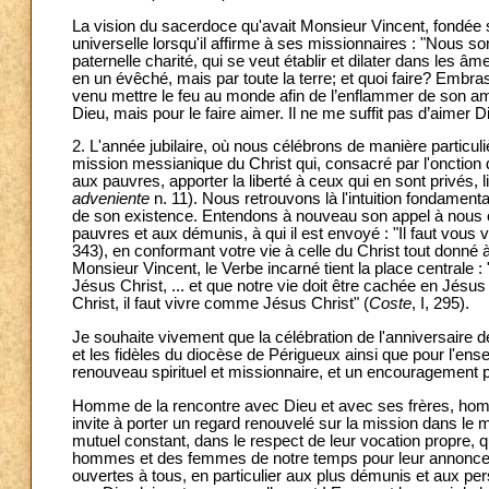
La vision du sacerdoce qu'avait Monsieur Vincent, fondée 
universelle lorsqu'il affirme à ses missionnaires : "Nou
paternelle charité, qui se veut établir et dilater dans les â
en un évêché, mais par toute la terre; et quoi faire? Embras
venu mettre le feu au monde afin de l’enflammer de son am
Dieu, mais pour le faire aimer. Il ne me suffit pas d’aimer 
2. L'année jubilaire, où nous célébrons de manière particuliè
mission messianique du Christ qui, consacré par l'onction 
aux pauvres, apporter la liberté à ceux qui en sont privés, 
adveniente
n. 11). Nous retrouvons là l'intuition fondamen
de son existence. Entendons à nouveau son appel à nous 
pauvres et aux démunis, à qui il est envoyé : "Il faut vou
343), en conformant votre vie à celle du Christ tout donn
Monsieur Vincent, le Verbe incarné tient la place central
Jésus Christ, ... et que notre vie doit être cachée en Jés
Christ, il faut vivre comme Jésus Christ" (
Coste
, I, 295).
Je souhaite vivement que la célébration de l'anniversaire de
et les fidèles du diocèse de Périgueux ainsi que pour l'en
renouveau spirituel et missionnaire, et un encouragement p
Homme de la rencontre avec Dieu et avec ses frères, homme 
invite à porter un regard renouvelé sur la mission dans le 
mutuel constant, dans le respect de leur vocation propre, qu
hommes et des femmes de notre temps pour leur annoncer 
ouvertes à tous, en particulier aux plus démunis et aux p