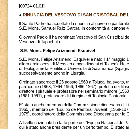
[00724-01.01]
●
RINUNCIA DEL VESCOVO DI SAN CRISTÓBAL DE 
Il Santo Padre ha accettato la rinuncia al governo pastoral
S.E. Mons. Samuel Ruiz García, in conformità al canone 40
Giovanni Paolo II ha nominato Vescovo di San Cristóbal d
Vescovo di Tapachula.
S.E. Mons. Felipe Arizmendi Esquivel
S.E. Mons. Felipe Arizmendi Esquivel è nato il 1° maggio 
allora arcidiocesi di Messico e oggi diocesi di Toluca). Ha co
di Teologia nella Pontificia Università di Salamanca (Spagn
successivamente anche in Liturgia.
Ordinato sacerdote il 25 agosto 1963 a Toluca, ha svolto, tra 
parrocchie (1963, 1964-1966, 1966-1967), prefetto dei filo
direttore spirituale e professore nel seminario minore (1969
(1981-1991), professore di Liturgia e di Teologia Pastorale.
E’ stato anche membro della Commissione diocesana di Litur
1969), membro del "Equipo de Pastoral Juvenil" (1968-1978)
1979), coordinatore della Commissione Diocesana per le C
A livello nazionale ha fatto parte del "Equipo Nacional de 
cui è stato anche presidente per un certo tempo. E’ stato 